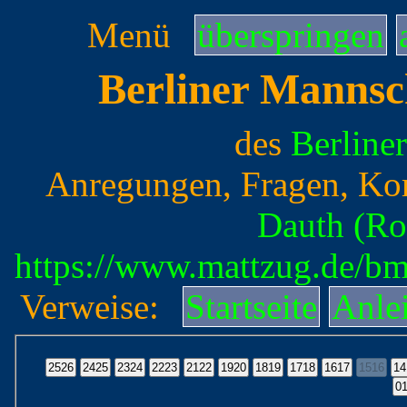
Menü
überspringen
Berliner Mannsc
des
Berline
Anregungen, Fragen, Ko
Dauth (Ro
https://www.mattzug.de/b
Verweise:
Startseite
Anle