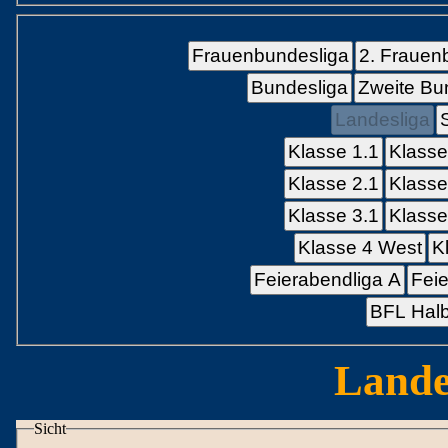
Frauenbundesliga
2. Frauen
Bundesliga
Zweite Bu
Landesliga
Klasse 1.1
Klasse
Klasse 2.1
Klasse
Klasse 3.1
Klasse
Klasse 4 West
K
Feierabendliga A
Feie
BFL Halb
Lande
Sicht