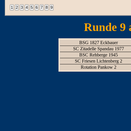
Runde 9 
BSG 1827 Eckbauer
SC Zitadelle Spandau 1977
BSC Rehberge 1945
SC Friesen Lichtenberg 2
Rotation Pankow 2