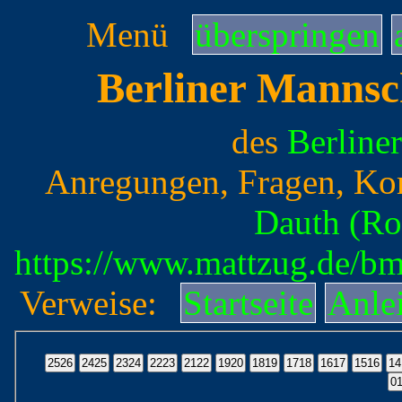
Menü
überspringen
Berliner Mannsc
des
Berline
Anregungen, Fragen, Ko
Dauth (Ro
https://www.mattzug.de/b
Verweise:
Startseite
Anle