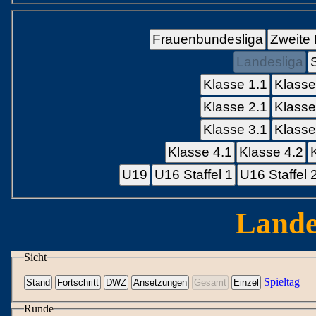
Frauenbundesliga
Zweite
Landesliga
Klasse 1.1
Klasse
Klasse 2.1
Klasse
Klasse 3.1
Klasse
Klasse 4.1
Klasse 4.2
U19
U16 Staffel 1
U16 Staffel 
Lande
Sicht
Spieltag
Runde