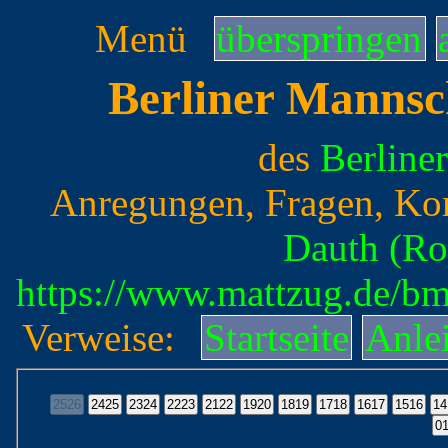
Menü
überspringen
Berliner Mannsc
des
Berline
Anregungen, Fragen, Ko
Dauth (Ro
https://www.mattzug.de/b
Verweise:
Startseite
Anle