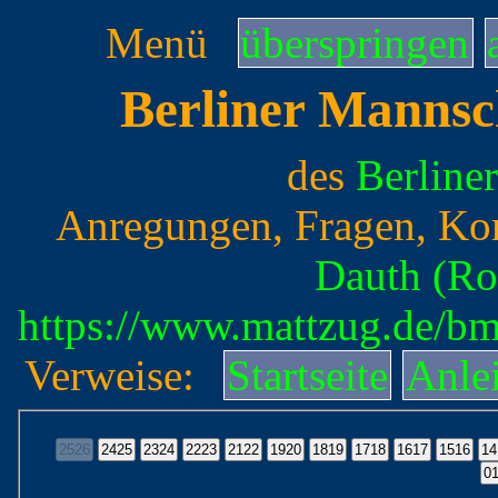
Menü
überspringen
Berliner Mannsc
des
Berline
Anregungen, Fragen, Ko
Dauth (Ro
https://www.mattzug.de/b
Verweise:
Startseite
Anle