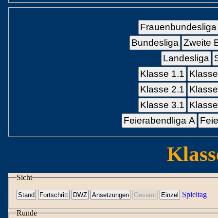
Frauenbundesliga
Bundesliga
Zweite 
Landesliga
Klasse 1.1
Klasse
Klasse 2.1
Klasse
Klasse 3.1
Klasse
Feierabendliga A
Feie
Klass
Sicht
Spieltag
Runde