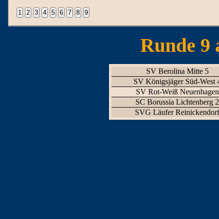
Runde 9 
SV Berolina Mitte 5
SV Königsjäger Süd-West 
SV Rot-Weiß Neuenhagen
SC Borussia Lichtenberg 
SVG Läufer Reinickendor