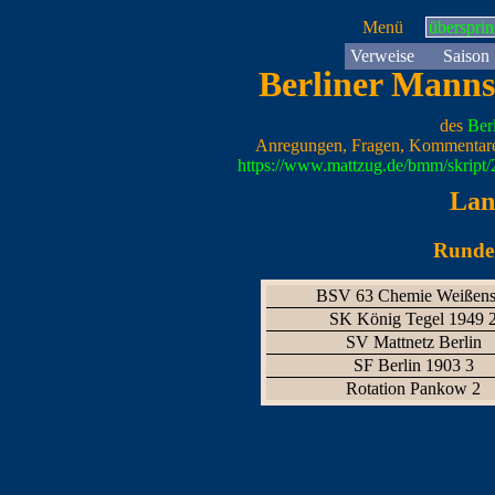
Menü
überspri
Verweise
Saison
Berliner Manns
des
Ber
Anregungen, Fragen, Kommentare
https://www.mattzug.de/bmm/skript
Lan
Runde 
BSV 63 Chemie Weißens
SK König Tegel 1949 
SV Mattnetz Berlin
SF Berlin 1903 3
Rotation Pankow 2