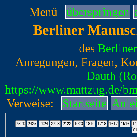
Menü
überspringen
Berliner Mannsc
des
Berline
Anregungen, Fragen, Ko
Dauth (Ro
https://www.mattzug.de/b
Verweise:
Startseite
Anle