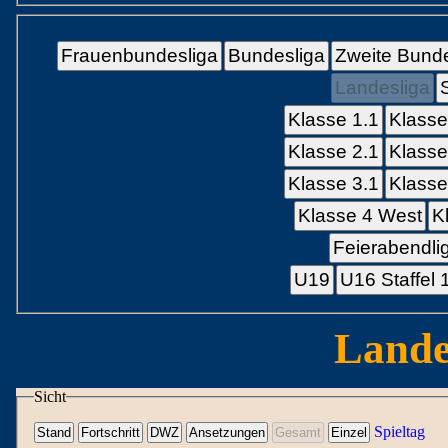
Frauenbundesliga
Bundesliga
Zweite Bunde
Landesliga
Klasse 1.1
Klasse
Klasse 2.1
Klasse
Klasse 3.1
Klasse
Klasse 4 West
K
Feierabendli
U19
U16 Staffel 
Lande
Sicht
Spieltag