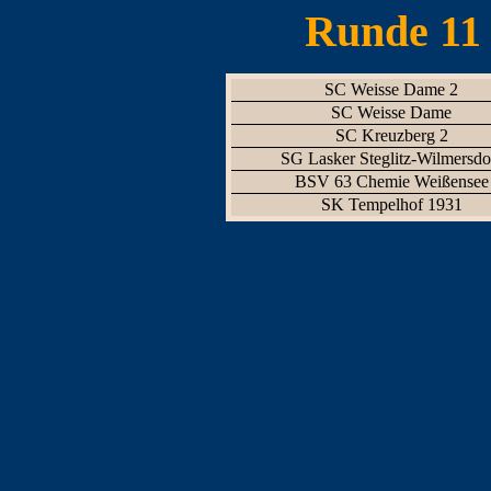
Runde 11 
SC Weisse Dame 2
SC Weisse Dame
SC Kreuzberg 2
SG Lasker Steglitz-Wilmersdo
BSV 63 Chemie Weißensee
SK Tempelhof 1931