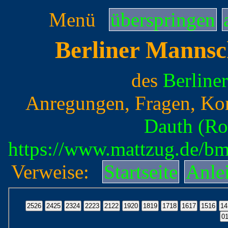
Menü
überspringen
Berliner Mannsc
des
Berline
Anregungen, Fragen, Ko
Dauth (Ro
https://www.mattzug.de/b
Verweise:
Startseite
Anle