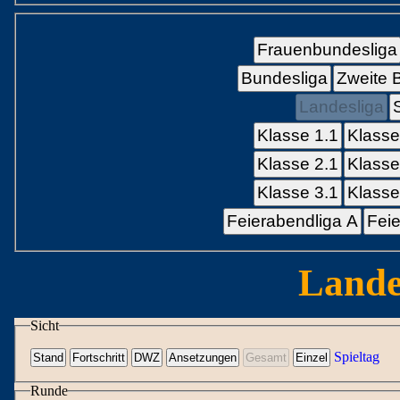
Frauenbundesliga
Bundesliga
Zweite 
Landesliga
Klasse 1.1
Klasse
Klasse 2.1
Klasse
Klasse 3.1
Klasse
Feierabendliga A
Feie
Lande
Sicht
Spieltag
Runde