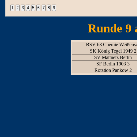
Runde 9 
BSV 63 Chemie Weißens
SK König Tegel 1949 2
SV Mattnetz Berlin
SF Berlin 1903 3
Rotation Pankow 2