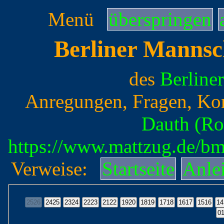
Menü
überspringen
Berliner Mannsc
des
Berline
Anregungen, Fragen, Ko
Dauth (Ro
https://www.mattzug.de/b
Verweise:
Startseite
Anle