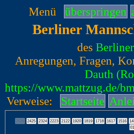
Menü
überspringen
Berliner Mannsc
des
Berline
Anregungen, Fragen, Ko
Dauth (Ro
https://www.mattzug.de/b
Verweise:
Startseite
Anle