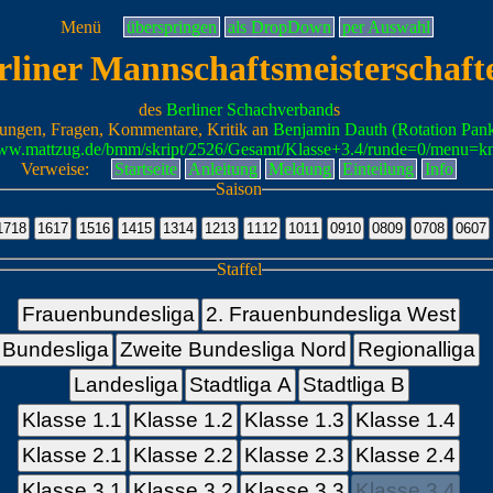
Menü
überspringen
als DropDown
per Auswahl
rliner Mannschaftsmeisterschaft
des
Berliner Schachverband
s
ungen, Fragen, Kommentare, Kritik an
Benjamin Dauth (Rotation Pan
www.mattzug.de/bmm/skript/2526/Gesamt/Klasse+3.4/runde=0/menu=k
Verweise:
Startseite
Anleitung
Meldung
Einteilung
Info
Saison
Staffel
Frauenbundesliga
2. Frauenbundesliga West
Bundesliga
Zweite Bundesliga Nord
Regionalliga
Landesliga
Stadtliga A
Stadtliga B
Klasse 1.1
Klasse 1.2
Klasse 1.3
Klasse 1.4
Klasse 2.1
Klasse 2.2
Klasse 2.3
Klasse 2.4
Klasse 3.1
Klasse 3.2
Klasse 3.3
Klasse 3.4