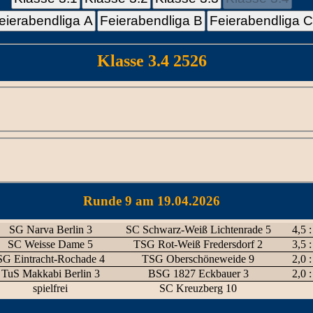
eierabendliga A
Feierabendliga B
Feierabendliga 
Klasse 3.4 2526
Runde 9 am 19.04.2026
SG Narva Berlin 3
SC Schwarz-Weiß Lichtenrade 5
4,5 :
SC Weisse Dame 5
TSG Rot-Weiß Fredersdorf 2
3,5 :
SG Eintracht-Rochade 4
TSG Oberschöneweide 9
2,0 :
TuS Makkabi Berlin 3
BSG 1827 Eckbauer 3
2,0 :
spielfrei
SC Kreuzberg 10