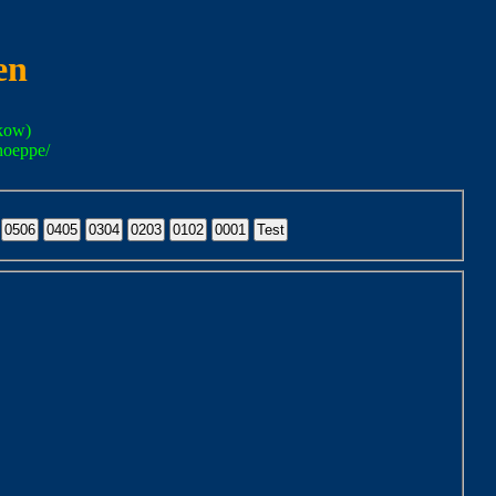
en
kow)
noeppe/