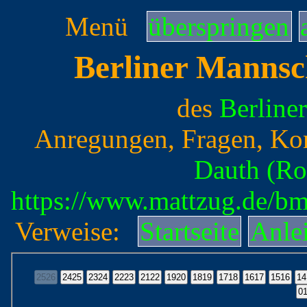
Menü
überspringen
Berliner Mannsc
des
Berline
Anregungen, Fragen, Ko
Dauth (Ro
https://www.mattzug.de/b
Verweise:
Startseite
Anle