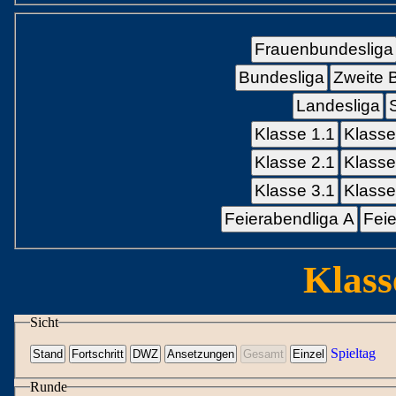
Frauenbundesliga
Bundesliga
Zweite 
Landesliga
Klasse 1.1
Klasse
Klasse 2.1
Klasse
Klasse 3.1
Klasse
Feierabendliga A
Feie
Klass
Sicht
Spieltag
Runde