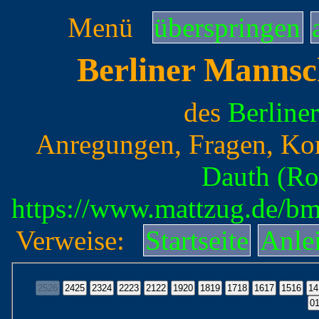
Menü
überspringen
Berliner Mannsc
des
Berline
Anregungen, Fragen, Ko
Dauth (Ro
https://www.mattzug.de/b
Verweise:
Startseite
Anle