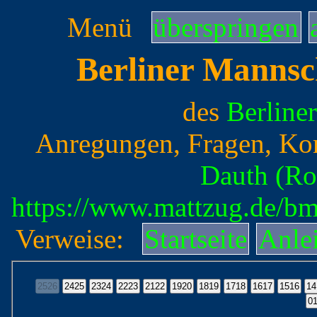
Menü
überspringen
Berliner Mannsc
des
Berline
Anregungen, Fragen, Ko
Dauth (Ro
https://www.mattzug.de/b
Verweise:
Startseite
Anle