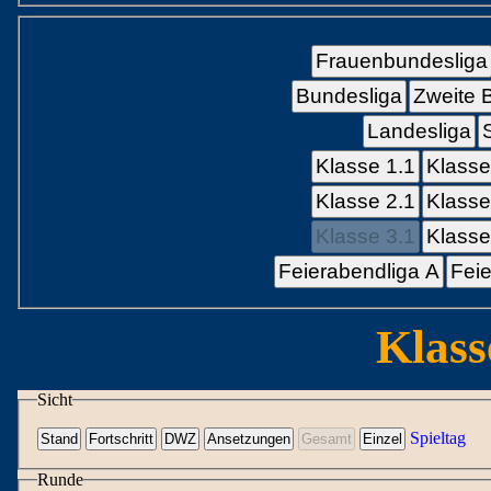
Frauenbundesliga
Bundesliga
Zweite 
Landesliga
Klasse 1.1
Klasse
Klasse 2.1
Klasse
Klasse 3.1
Klasse
Feierabendliga A
Feie
Klass
Sicht
Spieltag
Runde