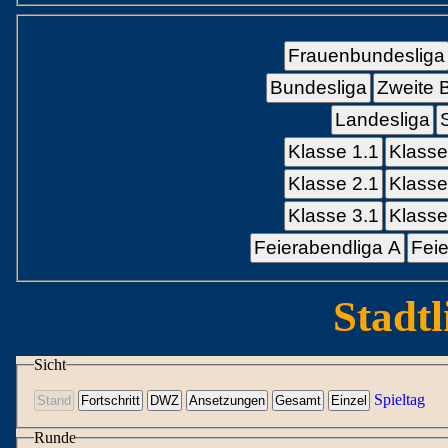
Frauenbundesliga
Bundesliga
Zweite 
Landesliga
Klasse 1.1
Klasse
Klasse 2.1
Klasse
Klasse 3.1
Klasse
Feierabendliga A
Feie
Stadtl
Sicht
Spieltag
Runde