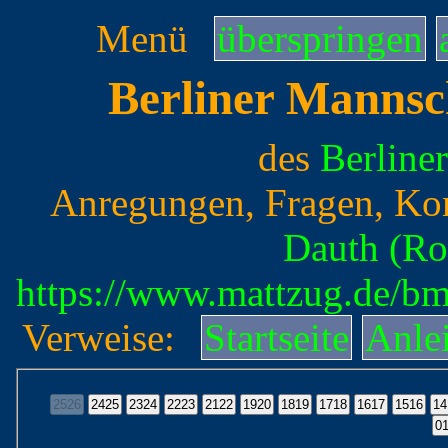
Menü
überspringen
Berliner Mannsc
des
Berline
Anregungen, Fragen, Ko
Dauth (Ro
https://www.mattzug.de/b
Verweise:
Startseite
Anle