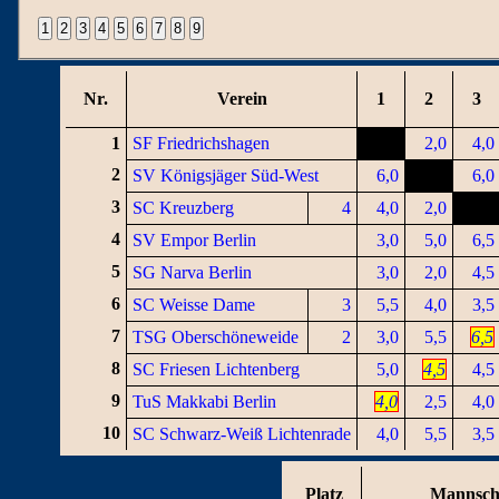
Nr.
Verein
1
2
3
1
SF Friedrichshagen
2,0
4,0
2
SV Königsjäger Süd-West
6,0
6,0
3
SC Kreuzberg
4
4,0
2,0
4
SV Empor Berlin
3,0
5,0
6,5
5
SG Narva Berlin
3,0
2,0
4,5
6
SC Weisse Dame
3
5,5
4,0
3,5
7
TSG Oberschöneweide
2
3,0
5,5
6,5
8
SC Friesen Lichtenberg
5,0
4,5
4,5
9
TuS Makkabi Berlin
4,0
2,5
4,0
10
SC Schwarz-Weiß Lichtenrade
4,0
5,5
3,5
Platz
Mannsch