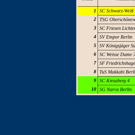
1
SC Schwarz-Weiß 
2
TSG Oberschönew
3
SC Friesen Lichte
4
SV Empor Berlin
5
SV Königsjäger S
6
SC Weisse Dame 
7
SF Friedrichshag
8
TuS Makkabi Berl
9
SC Kreuzberg 4
10
SG Narva Berlin