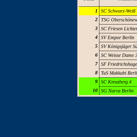
1
SC Schwarz-Weiß 
2
TSG Oberschönew
3
SC Friesen Lichte
4
SV Empor Berlin
5
SV Königsjäger S
6
SC Weisse Dame 
7
SF Friedrichshag
8
TuS Makkabi Berl
9
SC Kreuzberg 4
10
SG Narva Berlin