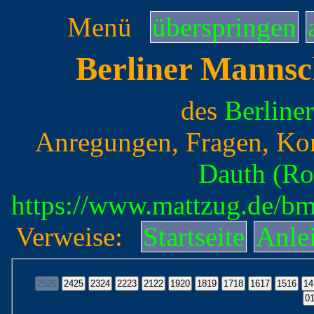
Menü
überspringen
Berliner Mannsc
des
Berline
Anregungen, Fragen, Ko
Dauth (Ro
https://www.mattzug.de/b
Verweise:
Startseite
Anle