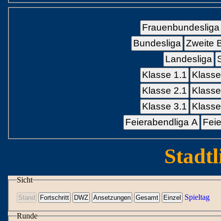
Frauenbundesliga
Bundesliga
Zweite 
Landesliga
Klasse 1.1
Klasse
Klasse 2.1
Klasse
Klasse 3.1
Klasse
Feierabendliga A
Feie
Stadtl
Sicht
Spieltag
Runde