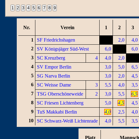
Nr.
Verein
1
2
3
1
SF Friedrichshagen
2,0
4,0
2
SV Königsjäger Süd-West
6,0
6,0
3
SC Kreuzberg
4
4,0
2,0
4
SV Empor Berlin
3,0
5,0
6,5
5
SG Narva Berlin
3,0
2,0
4,5
6
SC Weisse Dame
3
5,5
4,0
3,5
7
TSG Oberschöneweide
2
3,0
5,5
6,5
8
SC Friesen Lichtenberg
5,0
4,5
4,5
9
TuS Makkabi Berlin
4,0
2,5
4,0
10
SC Schwarz-Weiß Lichtenrade
4,0
5,5
3,5
Platz
Mannsch