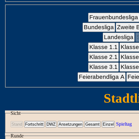
Frauenbundesliga
Bundesliga
Zweite 
Landesliga
Klasse 1.1
Klasse
Klasse 2.1
Klasse
Klasse 3.1
Klasse
Feierabendliga A
Feie
Stadtl
Sicht
Spieltag
Runde