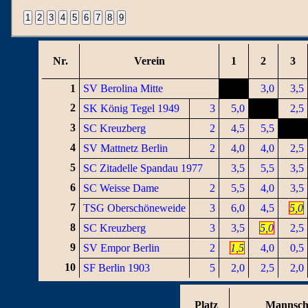
Nr.
Verein
1
2
3
1
SV Berolina Mitte
3,0
3,5
2
SK König Tegel 1949
3
5,0
2,5
3
SC Kreuzberg
2
4,5
5,5
4
SV Mattnetz Berlin
2
4,0
4,0
2,5
5
SC Zitadelle Spandau 1977
3,5
5,5
3,5
6
SC Weisse Dame
2
5,5
4,0
3,5
7
TSG Oberschöneweide
3
6,0
4,5
5,0
8
SC Kreuzberg
3
3,5
5,0
2,5
9
SV Empor Berlin
2
1,5
4,0
0,5
10
SF Berlin 1903
5
2,0
2,5
2,0
Platz
Mannsch