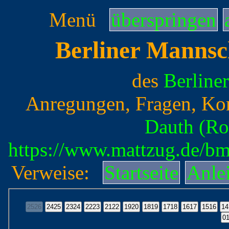
Menü
überspringen
Berliner Mannsc
des
Berline
Anregungen, Fragen, Ko
Dauth (Ro
https://www.mattzug.de/b
Verweise:
Startseite
Anle