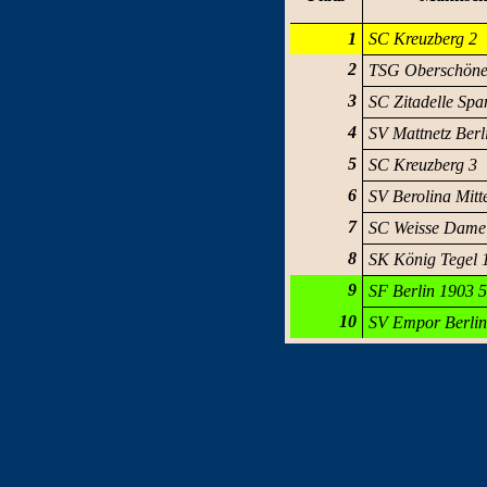
1
SC Kreuzberg 2
2
TSG Oberschöne
3
SC Zitadelle Sp
4
SV Mattnetz Berl
5
SC Kreuzberg 3
6
SV Berolina Mitt
7
SC Weisse Dame
8
SK König Tegel 
9
SF Berlin 1903 
10
SV Empor Berlin