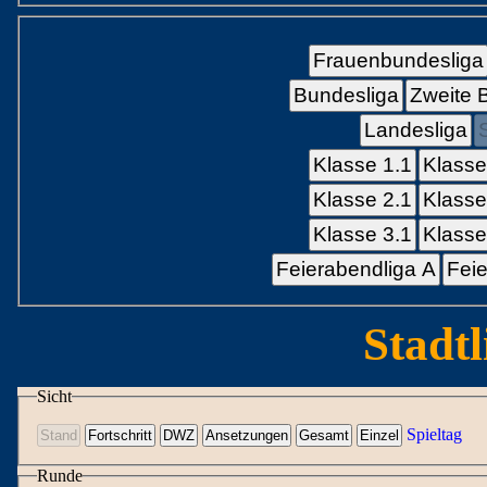
Frauenbundesliga
Bundesliga
Zweite 
Landesliga
Klasse 1.1
Klasse
Klasse 2.1
Klasse
Klasse 3.1
Klasse
Feierabendliga A
Feie
Stadtl
Sicht
Spieltag
Runde