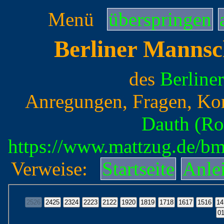
Menü
überspringen
Berliner Mannsc
des
Berline
Anregungen, Fragen, Ko
Dauth (Ro
https://www.mattzug.de/b
Verweise:
Startseite
Anle