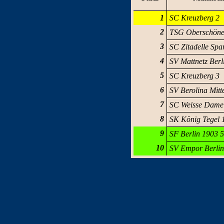
1
SC Kreuzberg 2
2
TSG Oberschöne
3
SC Zitadelle Sp
4
SV Mattnetz Berl
5
SC Kreuzberg 3
6
SV Berolina Mitt
7
SC Weisse Dame
8
SK König Tegel 
9
SF Berlin 1903 
10
SV Empor Berlin