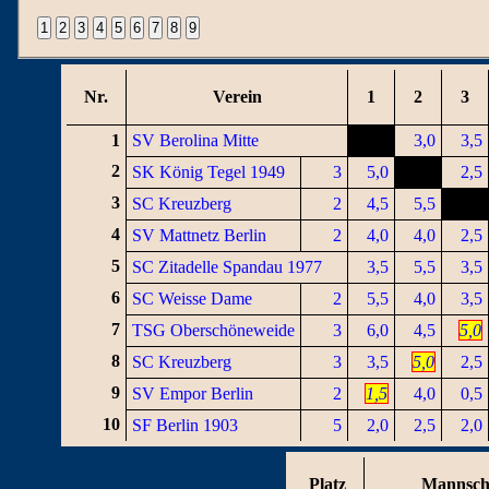
Nr.
Verein
1
2
3
1
SV Berolina Mitte
3,0
3,5
2
SK König Tegel 1949
3
5,0
2,5
3
SC Kreuzberg
2
4,5
5,5
4
SV Mattnetz Berlin
2
4,0
4,0
2,5
5
SC Zitadelle Spandau 1977
3,5
5,5
3,5
6
SC Weisse Dame
2
5,5
4,0
3,5
7
TSG Oberschöneweide
3
6,0
4,5
5,0
8
SC Kreuzberg
3
3,5
5,0
2,5
9
SV Empor Berlin
2
1,5
4,0
0,5
10
SF Berlin 1903
5
2,0
2,5
2,0
Platz
Mannsch