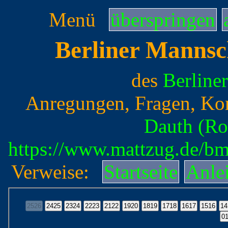
Menü
überspringen
Berliner Mannsc
des
Berline
Anregungen, Fragen, Ko
Dauth (Ro
https://www.mattzug.de/b
Verweise:
Startseite
Anle