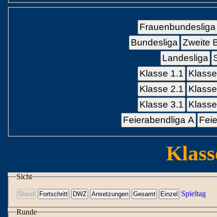
Frauenbundesliga
Bundesliga
Zweite 
Landesliga
Klasse 1.1
Klasse
Klasse 2.1
Klasse
Klasse 3.1
Klasse
Feierabendliga A
Feie
Klass
Sicht
Spieltag
Runde