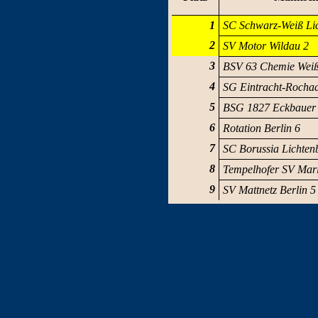
1
SC Schwarz-Weiß Li
2
SV Motor Wildau 2
3
BSV 63 Chemie Weiß
4
SG Eintracht-Rocha
5
BSG 1827 Eckbauer
6
Rotation Berlin 6
7
SC Borussia Lichten
8
Tempelhofer SV Mari
9
SV Mattnetz Berlin 5