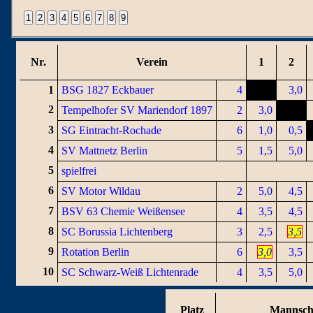
Nr.
Verein
1
2
1
BSG 1827 Eckbauer
4
3,0
2
Tempelhofer SV Mariendorf 1897
2
3,0
3
SG Eintracht-Rochade
6
1,0
0,5
4
SV Mattnetz Berlin
5
1,5
5,0
5
spielfrei
6
SV Motor Wildau
2
5,0
4,5
7
BSV 63 Chemie Weißensee
4
3,5
4,5
8
SC Borussia Lichtenberg
3
2,5
3,5
9
Rotation Berlin
6
3,0
3,5
10
SC Schwarz-Weiß Lichtenrade
4
3,5
5,0
Platz
Mannsch