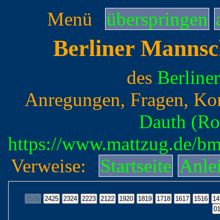
Menü
überspringen
Berliner Mannsc
des
Berline
Anregungen, Fragen, Ko
Dauth (Ro
https://www.mattzug.de/b
Verweise:
Startseite
Anle