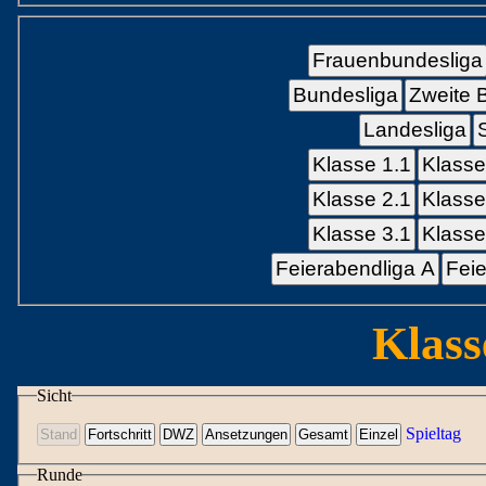
Frauenbundesliga
Bundesliga
Zweite 
Landesliga
Klasse 1.1
Klasse
Klasse 2.1
Klasse
Klasse 3.1
Klasse
Feierabendliga A
Feie
Klass
Sicht
Spieltag
Runde