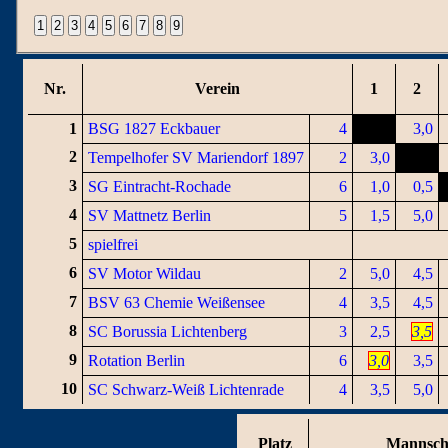
Nr.
Verein
1
2
1
BSG 1827 Eckbauer
4
3,0
2
Tempelhofer SV Mariendorf 1897
2
3,0
3
SG Eintracht-Rochade
6
1,0
0,5
4
SV Mattnetz Berlin
5
1,5
5,0
5
spielfrei
6
SV Motor Wildau
2
5,0
4,5
7
BSV 63 Chemie Weißensee
4
3,5
4,5
8
SC Borussia Lichtenberg
3
2,5
3,5
9
Rotation Berlin
6
3,0
3,5
10
SC Schwarz-Weiß Lichtenrade
4
3,5
5,0
Platz
Mannsch