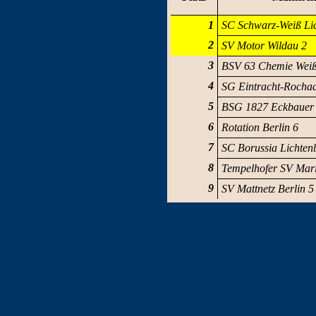
1
SC Schwarz-Weiß Li
2
SV Motor Wildau 2
3
BSV 63 Chemie Weiß
4
SG Eintracht-Rocha
5
BSG 1827 Eckbauer
6
Rotation Berlin 6
7
SC Borussia Lichten
8
Tempelhofer SV Mari
9
SV Mattnetz Berlin 5