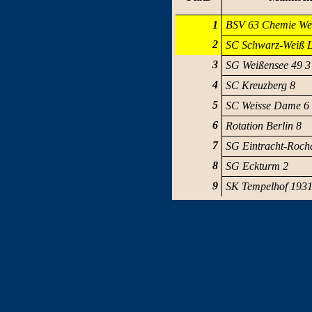
1
BSV 63 Chemie We
2
SC Schwarz-Weiß L
3
SG Weißensee 49 3
4
SC Kreuzberg 8
5
SC Weisse Dame 6
6
Rotation Berlin 8
7
SG Eintracht-Roch
8
SG Eckturm 2
9
SK Tempelhof 1931