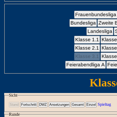
Frauenbundesliga
Bundesliga
Zweite 
Landesliga
Klasse 1.1
Klasse
Klasse 2.1
Klasse
Klasse 3.1
Klasse
Feierabendliga A
Feie
Klass
Sicht
Spieltag
Runde