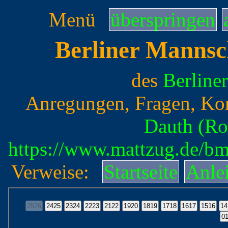
Menü
überspringen
Berliner Mannsc
des
Berline
Anregungen, Fragen, Ko
Dauth (Ro
https://www.mattzug.de/b
Verweise:
Startseite
Anle