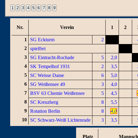
Nr.
Verein
1
2
1
SG Eckturm
2
2
spielfrei
3
SG Eintracht-Rochade
5
2,0
4
SK Tempelhof 1931
2
3,5
5
SC Weisse Dame
6
5,0
6
SG Weißensee 49
3
4,0
7
BSV 63 Chemie Weißensee
5
4,5
8
SC Kreuzberg
8
5,5
9
Rotation Berlin
8
4,0
10
SC Schwarz-Weiß Lichtenrade
3
3,5
Platz
Mannsch