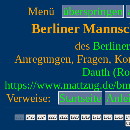
Menü
überspringen
Berliner Mannsc
des
Berline
Anregungen, Fragen, Ko
Dauth (Ro
https://www.mattzug.de/b
Verweise:
Startseite
Anle