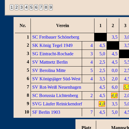
Nr.
Verein
1
2
3
1
SC Freibauer Schöneberg
3,5
3,
2
SK König Tegel 1949
4
4,5
3,
3
SG Eintracht-Rochade
3
5,0
4,5
4
SV Mattnetz Berlin
4
2,5
4,5
5,
5
SV Berolina Mitte
5
2,5
0,0
2,
6
SV Königsjäger Süd-West
4
3,5
2,0
4,
7
SV Rot-Weiß Neuenhagen
4,5
6,0
5,
8
SC Borussia Lichtenberg
2
4,5
4,0
2,
9
SVG Läufer Reinickendorf
4,0
3,5
5,
10
SF Berlin 1903
7
4,5
5,0
4,
Platz
Mannsch