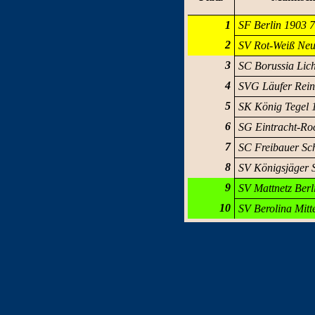
1
SF Berlin 1903 
2
SV Rot-Weiß Ne
3
SC Borussia Lic
4
SVG Läufer Rein
5
SK König Tegel 
6
SG Eintracht-Ro
7
SC Freibauer Sc
8
SV Königsjäger 
9
SV Mattnetz Berl
10
SV Berolina Mitt