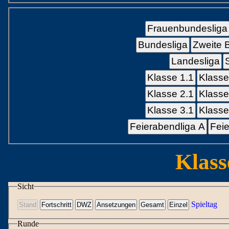
Frauenbundesliga
Bundesliga
Zweite 
Landesliga
Klasse 1.1
Klasse
Klasse 2.1
Klasse
Klasse 3.1
Klasse
Feierabendliga A
Feie
Klass
Sicht
Spieltag
Runde