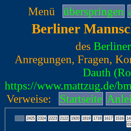
Menü
überspringen
Berliner Mannsc
des
Berline
Anregungen, Fragen, Ko
Dauth (Ro
https://www.mattzug.de/b
Verweise:
Startseite
Anle