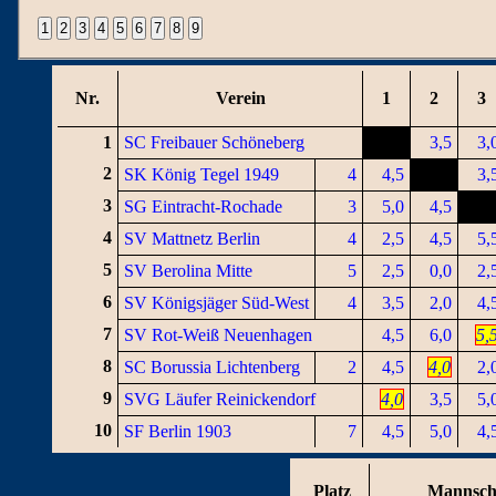
Nr.
Verein
1
2
3
1
SC Freibauer Schöneberg
3,5
3,
2
SK König Tegel 1949
4
4,5
3,
3
SG Eintracht-Rochade
3
5,0
4,5
4
SV Mattnetz Berlin
4
2,5
4,5
5,
5
SV Berolina Mitte
5
2,5
0,0
2,
6
SV Königsjäger Süd-West
4
3,5
2,0
4,
7
SV Rot-Weiß Neuenhagen
4,5
6,0
5,
8
SC Borussia Lichtenberg
2
4,5
4,0
2,
9
SVG Läufer Reinickendorf
4,0
3,5
5,
10
SF Berlin 1903
7
4,5
5,0
4,
Platz
Mannsch