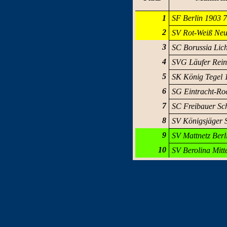
1
SF Berlin 1903 
2
SV Rot-Weiß Ne
3
SC Borussia Lic
4
SVG Läufer Rein
5
SK König Tegel 
6
SG Eintracht-Ro
7
SC Freibauer Sc
8
SV Königsjäger 
9
SV Mattnetz Berl
10
SV Berolina Mitt