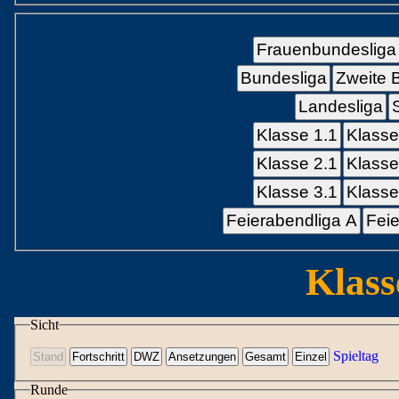
Frauenbundesliga
Bundesliga
Zweite 
Landesliga
Klasse 1.1
Klasse
Klasse 2.1
Klasse
Klasse 3.1
Klasse
Feierabendliga A
Feie
Klass
Sicht
Spieltag
Runde