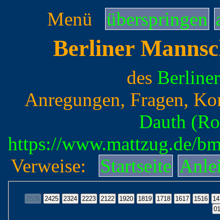
Menü
überspringen
Berliner Mannsc
des
Berline
Anregungen, Fragen, Ko
Dauth (Ro
https://www.mattzug.de/b
Verweise:
Startseite
Anle