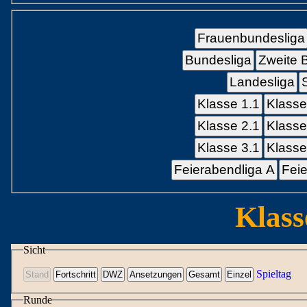
Frauenbundesliga
Bundesliga
Zweite 
Landesliga
Klasse 1.1
Klasse
Klasse 2.1
Klasse
Klasse 3.1
Klasse
Feierabendliga A
Feie
Klass
Sicht
Spieltag
Runde