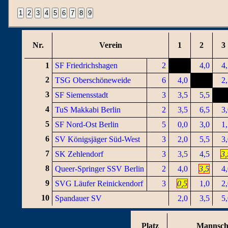
Nr.
Verein
1
2
3
1
SF Friedrichshagen
2
4,0
4
2
TSG Oberschöneweide
6
4,0
2
3
SF Siemensstadt
3
3,5
5,5
4
TuS Makkabi Berlin
2
3,5
6,5
3
5
SF Nord-Ost Berlin
5
0,0
3,0
1
6
SV Königsjäger Süd-West
3
2,0
5,5
3
7
SK Zehlendorf
3
3,5
4,5
3,
8
Queer-Springer SSV Berlin
2
4,0
3,5
4
9
SVG Läufer Reinickendorf
3
0,5
1,0
2
10
Spandauer SV
2,0
3,5
5
Platz
Mannsch