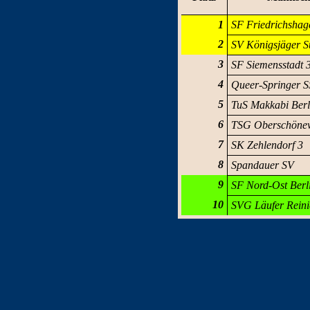
1
SF Friedrichshag
2
SV Königsjäger S
3
SF Siemensstadt 
4
Queer-Springer S
5
TuS Makkabi Berl
6
TSG Oberschönew
7
SK Zehlendorf 3
8
Spandauer SV
9
SF Nord-Ost Berl
10
SVG Läufer Reini