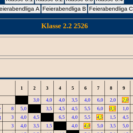
eierabendliga A
Feierabendliga B
Feierabendliga 
Klasse 2.2 2526
1
2
3
4
5
6
7
8
9
3,0
4,0
4,0
3,5
4,0
6,0
2,0
2,0
e
8
5,0
3,5
4,5
4,5
5,5
6,0
0,5
1,0
g
3
4,0
4,5
6,5
4,0
5,5
4,5
1,5
4,5
3
4,0
3,5
1,5
4,0
4,0
5,0
3,5
5,0