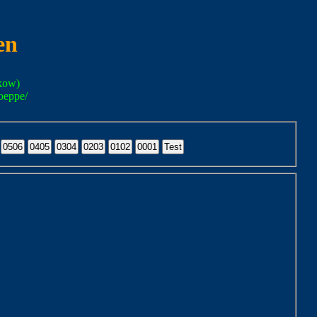
en
kow)
oeppe/