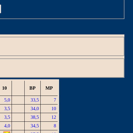
C
10
BP
MP
5,0
33,5
7
3,5
34,0
10
3,5
38,5
12
4,0
34,5
8