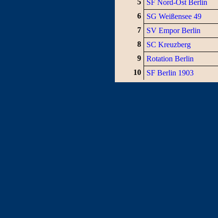
5
SF Nord-Ost Berlin
6
SG Weißensee 49
7
SV Empor Berlin
8
SC Kreuzberg
9
Rotation Berlin
10
SF Berlin 1903