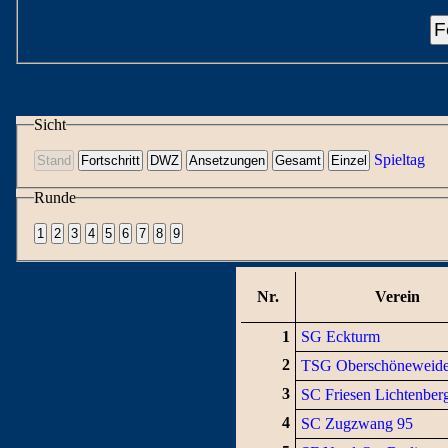
F
Sicht
Spieltag
Runde
Nr.
Verein
1
SG Eckturm
2
TSG Oberschöneweid
3
SC Friesen Lichtenber
4
SC Zugzwang 95