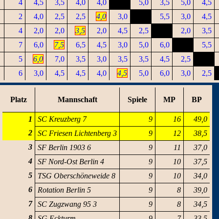
4
4,5
3,5
4,0
4,0
5,0
3,5
5,0
4,5
2
4,0
2,5
2,5
4,0
3,0
5,5
3,0
4,5
4
2,0
2,0
3,5
2,0
4,5
2,5
2,0
3,5
7
6,0
7,5
6,5
4,5
3,0
5,0
6,0
5,5
5
6,0
7,0
3,5
3,0
3,5
3,5
4,5
2,5
6
3,0
4,5
4,5
4,0
4,5
5,0
6,0
3,0
2,5
Platz
Mannschaft
Spiele
MP
BP
1
SC Kreuzberg 7
9
16
49,0
2
SC Friesen Lichtenberg 3
9
12
38,5
3
SF Berlin 1903 6
9
11
37,0
4
SF Nord-Ost Berlin 4
9
10
37,5
5
TSG Oberschöneweide 8
9
10
34,0
6
Rotation Berlin 5
9
8
39,0
7
SC Zugzwang 95 3
9
8
34,5
8
SG Eckturm
9
7
33,5