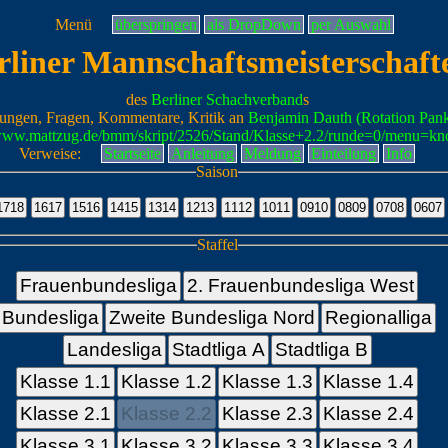
Menü
überspringen
als DropDown
per Auswahl
rliner Mannschaftsmeisterschaft
des
Berliner Schachverband
s
ungen, Fragen, Kommentare, Kritik an
Benjamin Dauth (Rotation Pan
/www.mattzug.de/bmm/skript/2526/Stand/Klasse+2.2/runde=0/menu=kn
Verweise:
Startseite
Anleitung
Meldung
Einteilung
Info
Saison
Staffel
Frauenbundesliga
2. Frauenbundesliga West
Bundesliga
Zweite Bundesliga Nord
Regionalliga
Landesliga
Stadtliga A
Stadtliga B
Klasse 1.1
Klasse 1.2
Klasse 1.3
Klasse 1.4
Klasse 2.1
Klasse 2.2
Klasse 2.3
Klasse 2.4
Klasse 3.1
Klasse 3.2
Klasse 3.3
Klasse 3.4