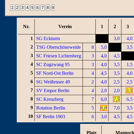
Nr.
Verein
1
2
3
1
SG Eckturm
3,0
4,0
2
TSG Oberschöneweide
8
5,0
3,5
3
SC Friesen Lichtenberg
3
4,0
4,5
4
SC Zugzwang 95
3
4,0
3,5
1,5
5
SF Nord-Ost Berlin
4
4,5
3,5
4,0
6
SG Weißensee 49
2
4,0
2,5
2,5
7
SV Empor Berlin
4
2,0
2,0
3,5
8
SC Kreuzberg
7
6,0
7,5
6,5
9
Rotation Berlin
5
6,0
7,0
3,5
10
SF Berlin 1903
6
3,0
4,5
4,5
Platz
Mannsch