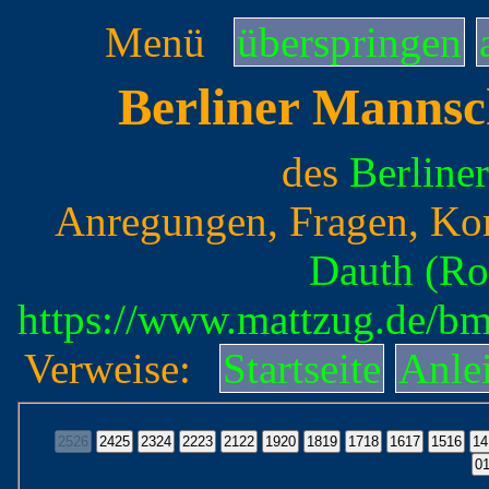
Menü
überspringen
Berliner Mannsc
des
Berline
Anregungen, Fragen, Ko
Dauth (Ro
https://www.mattzug.de/b
Verweise:
Startseite
Anle