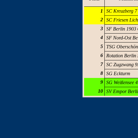
1
SC Kreuzberg 7
2
SC Friesen Lich
3
SF Berlin 1903 
4
SF Nord-Ost Ber
5
TSG Oberschön
6
Rotation Berlin 
7
SC Zugzwang 9
8
SG Eckturm
9
SG Weißensee 4
10
SV Empor Berli