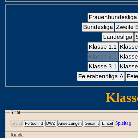
Frauenbundesliga
Bundesliga
Zweite 
Landesliga
Klasse 1.1
Klasse
Klasse 2.1
Klasse
Klasse 3.1
Klasse
Feierabendliga A
Feie
Klass
Sicht
Spieltag
Runde