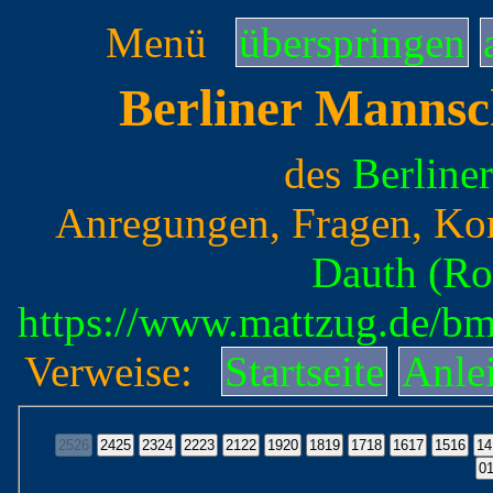
Menü
überspringen
Berliner Mannsc
des
Berline
Anregungen, Fragen, Ko
Dauth (Ro
https://www.mattzug.de/b
Verweise:
Startseite
Anle