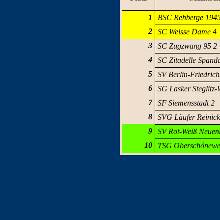
1
BSC Rehberge 1945
2
SC Weisse Dame 4
3
SC Zugzwang 95 2
4
SC Zitadelle Spand
5
SV Berlin-Friedrich
6
SG Lasker Steglitz-
7
SF Siemensstadt 2
8
SVG Läufer Reinick
9
SV Rot-Weiß Neuen
10
TSG Oberschönewe