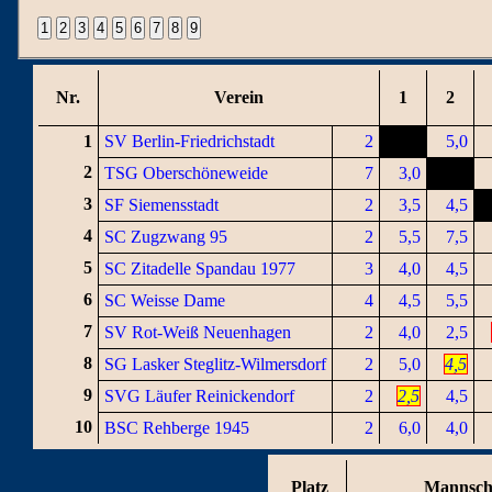
Nr.
Verein
1
2
1
SV Berlin-Friedrichstadt
2
5,0
2
TSG Oberschöneweide
7
3,0
3
SF Siemensstadt
2
3,5
4,5
4
SC Zugzwang 95
2
5,5
7,5
5
SC Zitadelle Spandau 1977
3
4,0
4,5
6
SC Weisse Dame
4
4,5
5,5
7
SV Rot-Weiß Neuenhagen
2
4,0
2,5
8
SG Lasker Steglitz-Wilmersdorf
2
5,0
4,5
9
SVG Läufer Reinickendorf
2
2,5
4,5
10
BSC Rehberge 1945
2
6,0
4,0
Platz
Mannsch