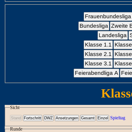
Frauenbundesliga
Bundesliga
Zweite 
Landesliga
Klasse 1.1
Klasse
Klasse 2.1
Klasse
Klasse 3.1
Klasse
Feierabendliga A
Feie
Klass
Sicht
Spieltag
Runde