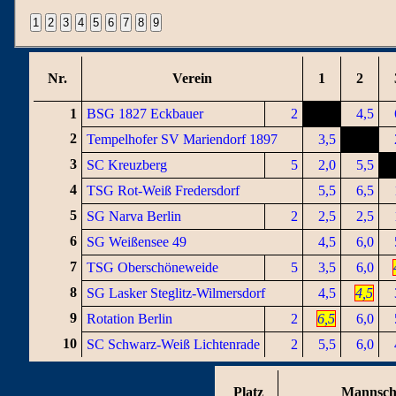
Nr.
Verein
1
2
1
BSG 1827 Eckbauer
2
4,5
2
Tempelhofer SV Mariendorf 1897
3,5
3
SC Kreuzberg
5
2,0
5,5
4
TSG Rot-Weiß Fredersdorf
5,5
6,5
5
SG Narva Berlin
2
2,5
2,5
6
SG Weißensee 49
4,5
6,0
7
TSG Oberschöneweide
5
3,5
6,0
8
SG Lasker Steglitz-Wilmersdorf
4,5
4,5
9
Rotation Berlin
2
6,5
6,0
10
SC Schwarz-Weiß Lichtenrade
2
5,5
6,0
Platz
Mannsch