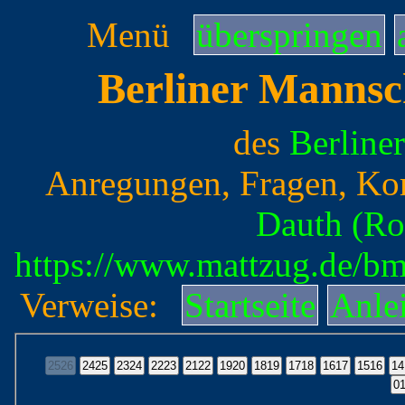
Menü
überspringen
Berliner Mannsc
des
Berline
Anregungen, Fragen, Ko
Dauth (Ro
https://www.mattzug.de/b
Verweise:
Startseite
Anle