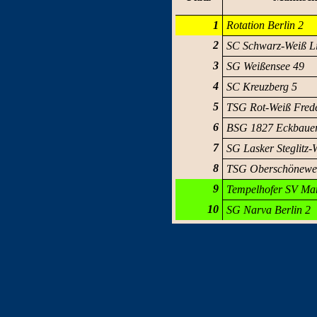
1
Rotation Berlin 2
2
SC Schwarz-Weiß Li
3
SG Weißensee 49
4
SC Kreuzberg 5
5
TSG Rot-Weiß Frede
6
BSG 1827 Eckbauer
7
SG Lasker Steglitz-
8
TSG Oberschönewe
9
Tempelhofer SV Mar
10
SG Narva Berlin 2