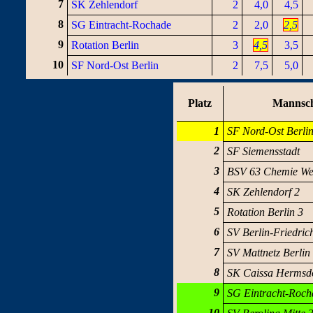
7
SK Zehlendorf
2
4,0
4,5
8
SG Eintracht-Rochade
2
2,0
2,5
9
Rotation Berlin
3
4,5
3,5
10
SF Nord-Ost Berlin
2
7,5
5,0
Platz
Mannsch
1
SF Nord-Ost Berlin
2
SF Siemensstadt
3
BSV 63 Chemie We
4
SK Zehlendorf 2
5
Rotation Berlin 3
6
SV Berlin-Friedric
7
SV Mattnetz Berlin
8
SK Caissa Hermsd
9
SG Eintracht-Roch
10