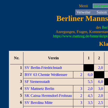
Menü
überspri
Verweise
Saison
Berliner Manns
des
Ber
Anregungen, Fragen, Kommentare
https://www.mattzug.de/bmm/skrip
Kla
Nr.
Verein
1
2
1
SV Berlin-Friedrichstadt
2,0
2
BSV 63 Chemie Weißensee
2
6,0
3
SF Siemensstadt
5,5
6,0
4
SV Mattnetz Berlin
3
2,0
3,0
5
SK Caissa Hermsdorf-Frohnau
2
4,5
2,0
6
SV Berolina Mitte
3
3,5
2,5