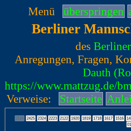
Menü
überspringen
Berliner Mannsc
des
Berline
Anregungen, Fragen, Ko
Dauth (Ro
https://www.mattzug.de/b
Verweise:
Startseite
Anle