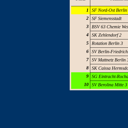
1
SF Nord-Ost Berlin
2
SF Siemensstadt
3
BSV 63 Chemie Wei
4
SK Zehlendorf 2
5
Rotation Berlin 3
6
SV Berlin-Friedrich
7
SV Mattnetz Berlin 
8
SK Caissa Hermsdo
9
SG Eintracht-Roch
10
SV Berolina Mitte 3