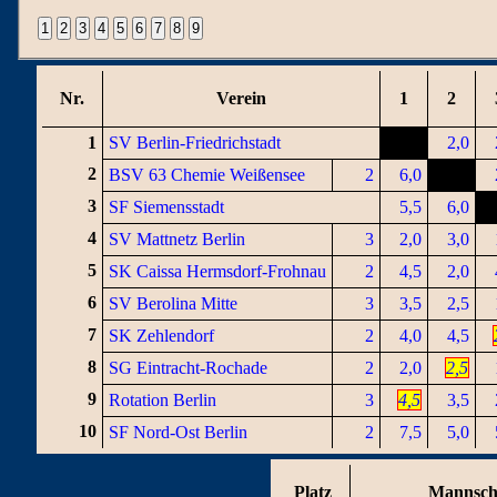
Nr.
Verein
1
2
1
SV Berlin-Friedrichstadt
2,0
2
BSV 63 Chemie Weißensee
2
6,0
3
SF Siemensstadt
5,5
6,0
4
SV Mattnetz Berlin
3
2,0
3,0
5
SK Caissa Hermsdorf-Frohnau
2
4,5
2,0
6
SV Berolina Mitte
3
3,5
2,5
7
SK Zehlendorf
2
4,0
4,5
8
SG Eintracht-Rochade
2
2,0
2,5
9
Rotation Berlin
3
4,5
3,5
10
SF Nord-Ost Berlin
2
7,5
5,0
Platz
Mannsch