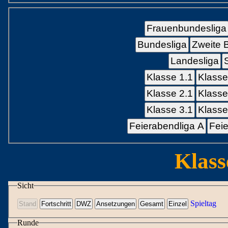
Frauenbundesliga
Bundesliga
Zweite 
Landesliga
Klasse 1.1
Klasse
Klasse 2.1
Klasse
Klasse 3.1
Klasse
Feierabendliga A
Feie
Klass
Sicht
Spieltag
Runde