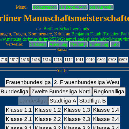
Menü
überspringen
als DropDown
per Auswahl
rliner Mannschaftsmeisterschaft
des
Berliner Schachverband
s
ungen, Fragen, Kommentare, Kritik an
Benjamin Dauth (Rotation Pan
www.mattzug.de/bmm/skript/2526/Gesamt/Landesliga/runde=0/menu=k
Verweise:
Startseite
Anleitung
Meldung
Einteilung
Info
Saison
Staffel
Frauenbundesliga
2. Frauenbundesliga West
Bundesliga
Zweite Bundesliga Nord
Regionalliga
Landesliga
Stadtliga A
Stadtliga B
Klasse 1.1
Klasse 1.2
Klasse 1.3
Klasse 1.4
Klasse 2.1
Klasse 2.2
Klasse 2.3
Klasse 2.4
Klasse 3.1
Klasse 3.2
Klasse 3.3
Klasse 3.4