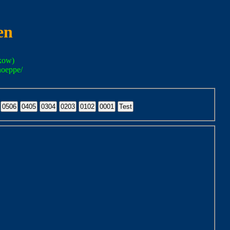
en
kow)
noeppe/