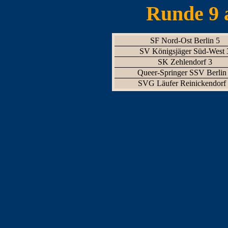
Runde 9 
SF Nord-Ost Berlin 5
SV Königsjäger Süd-West 
SK Zehlendorf 3
Queer-Springer SSV Berlin
SVG Läufer Reinickendorf