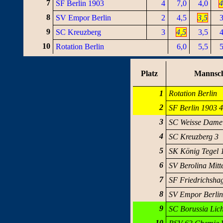
7
SF Berlin 1903
4
7,0
4,0
4
8
SV Empor Berlin
2
4,5
3,5
3
9
SC Kreuzberg
3
4,5
3,5
4
10
Rotation Berlin
6,0
5,5
5
Platz
Mannsch
1
Rotation Berlin
2
SF Berlin 1903 
3
SC Weisse Dame
4
SC Kreuzberg 3
5
SK König Tegel 
6
SV Berolina Mitt
7
SF Friedrichsha
8
SV Empor Berlin
9
SC Borussia Lic
10