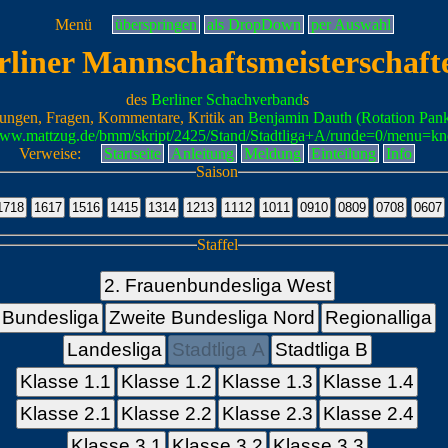
Menü
überspringen
als DropDown
per Auswahl
rliner Mannschaftsmeisterschaft
des
Berliner Schachverband
s
ungen, Fragen, Kommentare, Kritik an
Benjamin Dauth (Rotation Pan
/www.mattzug.de/bmm/skript/2425/Stand/Stadtliga+A/runde=0/menu=kn
Verweise:
Startseite
Anleitung
Meldung
Einteilung
Info
Saison
Staffel
2. Frauenbundesliga West
Bundesliga
Zweite Bundesliga Nord
Regionalliga
Landesliga
Stadtliga A
Stadtliga B
Klasse 1.1
Klasse 1.2
Klasse 1.3
Klasse 1.4
Klasse 2.1
Klasse 2.2
Klasse 2.3
Klasse 2.4
Klasse 3.1
Klasse 3.2
Klasse 3.3