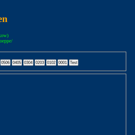
en
kow)
oeppe/