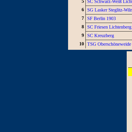
5
SC Schwarz-Weiß Lich
6
SG Lasker Steglitz-Wil
7
SF Berlin 1903
8
SC Friesen Lichtenberg
9
SC Kreuzberg
10
TSG Oberschöneweide