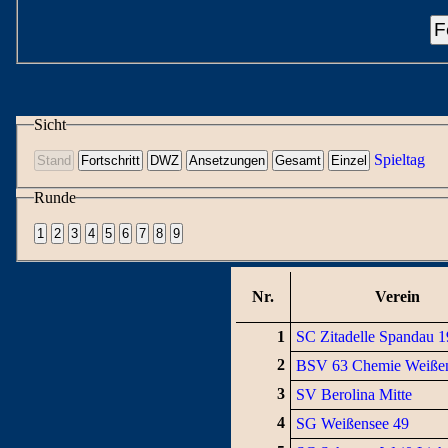
F
Sicht
Spieltag
Runde
Nr.
Verein
1
SC Zitadelle Spandau 
2
BSV 63 Chemie Weiße
3
SV Berolina Mitte
4
SG Weißensee 49