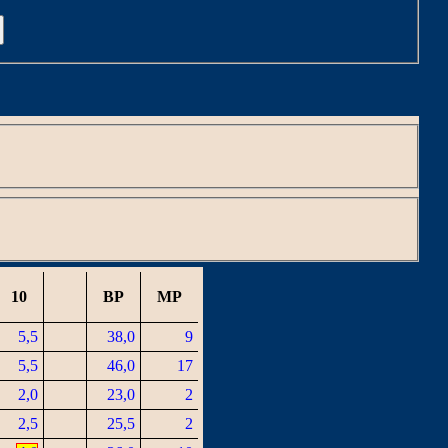
C
10
BP
MP
5,5
38,0
9
5,5
46,0
17
2,0
23,0
2
2,5
25,5
2