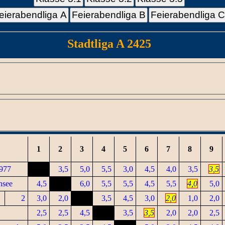
eierabendliga A
Feierabendliga B
Feierabendliga 
Stadtliga A 2425
1
2
3
4
5
6
7
8
9
1977
3,5
5,0
5,5
3,0
4,5
4,0
3,5
3,5
nsee
4,5
6,0
5,5
5,5
4,5
5,5
4,0
5,0
2
3,0
2,0
3,5
4,5
3,0
2,0
1,0
2,0
2,5
2,5
4,5
3,5
3,5
2,0
2,0
2,5