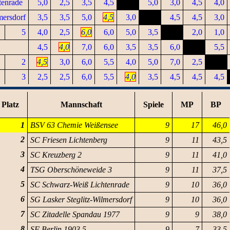
tenrade
5,0
2,5
3,5
4,5
5,0
3,0
4,5
4,0
mersdorf
3,5
3,5
5,0
4,5
3,0
4,5
4,5
3,0
5
4,0
2,5
6,0
6,0
5,0
3,5
2,0
1,0
4,5
4,0
7,0
6,0
3,5
3,5
6,0
5,5
2
4,5
3,0
6,0
5,5
4,0
5,0
7,0
2,5
3
2,5
2,5
6,0
5,5
4,0
3,5
4,5
4,5
4,5
Platz
Mannschaft
Spiele
MP
BP
1
BSV 63 Chemie Weißensee
9
17
46,0
2
SC Friesen Lichtenberg
9
11
43,5
3
SC Kreuzberg 2
9
11
41,0
4
TSG Oberschöneweide 3
9
11
37,5
5
SC Schwarz-Weiß Lichtenrade
9
10
36,0
6
SG Lasker Steglitz-Wilmersdorf
9
10
36,0
7
SC Zitadelle Spandau 1977
9
9
38,0
8
SF Berlin 1903 5
9
7
33,5