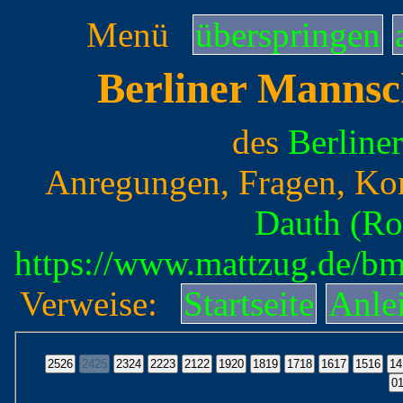
Menü
überspringen
Berliner Mannsc
des
Berline
Anregungen, Fragen, Ko
Dauth (Ro
https://www.mattzug.de/b
Verweise:
Startseite
Anle