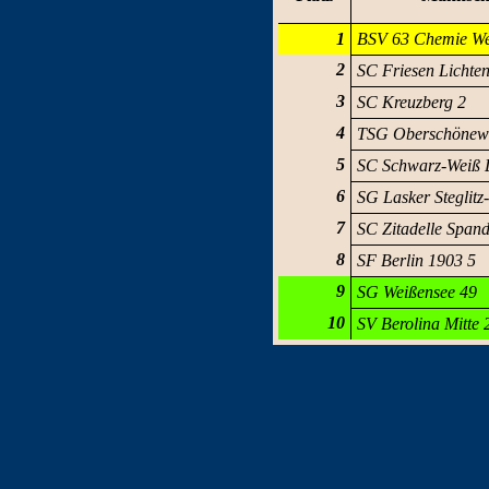
1
BSV 63 Chemie We
2
SC Friesen Lichte
3
SC Kreuzberg 2
4
TSG Oberschönew
5
SC Schwarz-Weiß 
6
SG Lasker Steglitz
7
SC Zitadelle Span
8
SF Berlin 1903 5
9
SG Weißensee 49
10
SV Berolina Mitte 