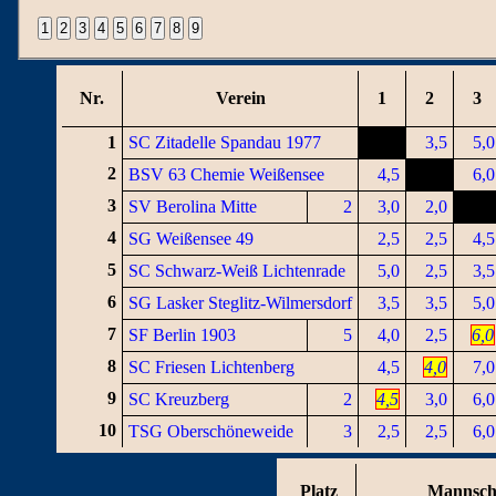
Nr.
Verein
1
2
3
1
SC Zitadelle Spandau 1977
3,5
5,0
2
BSV 63 Chemie Weißensee
4,5
6,0
3
SV Berolina Mitte
2
3,0
2,0
4
SG Weißensee 49
2,5
2,5
4,5
5
SC Schwarz-Weiß Lichtenrade
5,0
2,5
3,5
6
SG Lasker Steglitz-Wilmersdorf
3,5
3,5
5,0
7
SF Berlin 1903
5
4,0
2,5
6,0
8
SC Friesen Lichtenberg
4,5
4,0
7,0
9
SC Kreuzberg
2
4,5
3,0
6,0
10
TSG Oberschöneweide
3
2,5
2,5
6,0
Platz
Mannsch