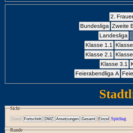
2. Fraue
Bundesliga
Zweite 
Landesliga
Klasse 1.1
Klasse
Klasse 2.1
Klasse
Klasse 3.1
Feierabendliga A
Feie
Stadtl
Sicht
Spieltag
Runde