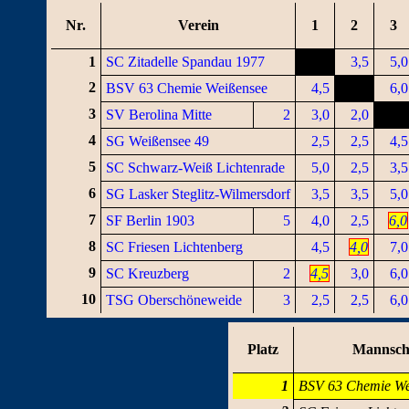
Nr.
Verein
1
2
3
1
SC Zitadelle Spandau 1977
3,5
5,0
2
BSV 63 Chemie Weißensee
4,5
6,0
3
SV Berolina Mitte
2
3,0
2,0
4
SG Weißensee 49
2,5
2,5
4,5
5
SC Schwarz-Weiß Lichtenrade
5,0
2,5
3,5
6
SG Lasker Steglitz-Wilmersdorf
3,5
3,5
5,0
7
SF Berlin 1903
5
4,0
2,5
6,0
8
SC Friesen Lichtenberg
4,5
4,0
7,0
9
SC Kreuzberg
2
4,5
3,0
6,0
10
TSG Oberschöneweide
3
2,5
2,5
6,0
Platz
Mannsch
1
BSV 63 Chemie We