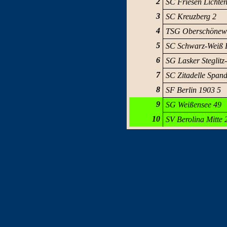
2
SC Friesen Lichte
3
SC Kreuzberg 2
4
TSG Oberschönew
5
SC Schwarz-Weiß 
6
SG Lasker Steglitz
7
SC Zitadelle Span
8
SF Berlin 1903 5
9
SG Weißensee 49
10
SV Berolina Mitte 