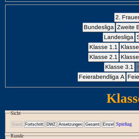
2. Fraue
Bundesliga
Zweite 
Landesliga
Klasse 1.1
Klasse
Klasse 2.1
Klasse
Klasse 3.1
Feierabendliga A
Feie
Klass
Sicht
Spieltag
Runde