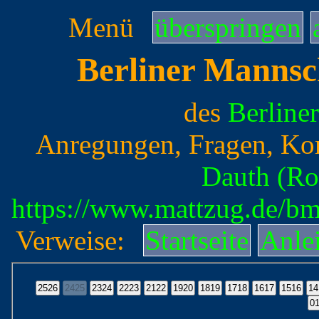
Menü
überspringen
Berliner Mannsc
des
Berline
Anregungen, Fragen, Ko
Dauth (Ro
https://www.mattzug.de/b
Verweise:
Startseite
Anle