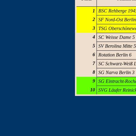
1
BSC Rehberge 194
2
SF Nord-Ost Berlin
3
TSG Oberschönewe
4
SC Weisse Dame 5
5
SV Berolina Mitte 5
6
Rotation Berlin 6
7
SC Schwarz-Weiß L
8
SG Narva Berlin 3
9
SG Eintracht-Roch
10
SVG Läufer Reinic