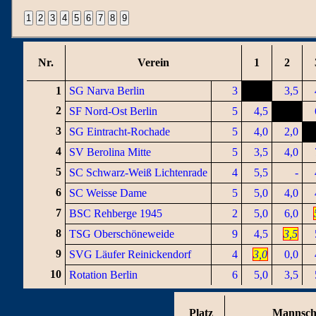
Nr.
Verein
1
2
1
SG Narva Berlin
3
3,5
2
SF Nord-Ost Berlin
5
4,5
3
SG Eintracht-Rochade
5
4,0
2,0
4
SV Berolina Mitte
5
3,5
4,0
5
SC Schwarz-Weiß Lichtenrade
4
5,5
-
6
SC Weisse Dame
5
5,0
4,0
7
BSC Rehberge 1945
2
5,0
6,0
8
TSG Oberschöneweide
9
4,5
3,5
9
SVG Läufer Reinickendorf
4
3,0
0,0
10
Rotation Berlin
6
5,0
3,5
Platz
Mannsch