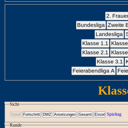
2. Fraue
Bundesliga
Zweite 
Landesliga
Klasse 1.1
Klasse
Klasse 2.1
Klasse
Klasse 3.1
Feierabendliga A
Feie
Klass
Sicht
Spieltag
Runde