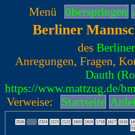
Menü
überspringen
Berliner Mannsc
des
Berline
Anregungen, Fragen, Ko
Dauth (Ro
https://www.mattzug.de/b
Verweise:
Startseite
Anle