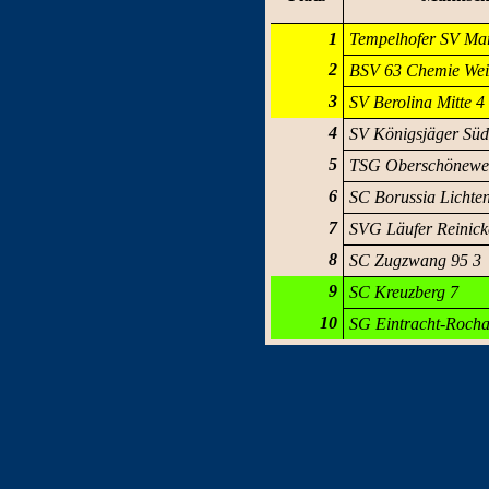
1
Tempelhofer SV Mar
2
BSV 63 Chemie Wei
3
SV Berolina Mitte 4
4
SV Königsjäger Süd
5
TSG Oberschönewe
6
SC Borussia Lichte
7
SVG Läufer Reinick
8
SC Zugzwang 95 3
9
SC Kreuzberg 7
10
SG Eintracht-Rocha