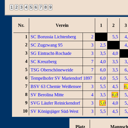
Nr.
Verein
1
2
3
1
SC Borussia Lichtenberg
2
5,5
4
2
SC Zugzwang 95
3
2,5
4
3
SG Eintracht-Rochade
3
3,5
4,0
4
SC Kreuzberg
7
4,0
3,5
3
5
TSG Oberschöneweide
7
6,0
3,5
6
6
Tempelhofer SV Mariendorf 1897
6,0
5,5
5
7
BSV 63 Chemie Weißensee
3
5,5
4,5
6
8
SV Berolina Mitte
4
3,5
6,0
5
9
SVG Läufer Reinickendorf
3
5,0
4,0
5
10
SV Königsjäger Süd-West
3
5,5
4,5
5
Platz
Mannsch