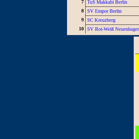
7
TuS Makkabi Berlin
8
SV Empor Berlin
9
SC Kreuzberg
10
SV Rot-Weiß Neuenhage