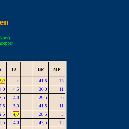
ten
nkow)
noeppe/
9
10
BP
MP
7,0
+
41,5
13
4,0
4,5
36,0
11
3,5
4,0
29,5
6
7,5
5,0
41,5
11
2,5
4,0
28,5
3
5,5
4,0
47,5
15