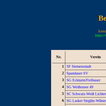
Be
Anre
https:
Nr.
Verein
1
SF Siemensstadt
2
Spandauer SV
3
SG Eckturm/Freibauer
4
SG Weißensee 49
5
SC Schwarz-Weiß Lichte
6
SG Lasker Steglitz-Wilme