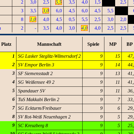
2
3,0
2,5
5,5
3,5
4,0
1,5
2,5
3
3,5
3,0
6,0
4,5
6,0
4,5
5,5
8
1,0
4,0
4,5
0,5
5,5
2,5
3,0
2,0
n
2
-
3,5
4,0
3,0
4,0
4,0
2,5
2,5
Platz
Mannschaft
Spiele
MP
BP
1
SG Lasker Steglitz-Wilmersdorf 2
9
15
47,
2
SV Empor Berlin 3
9
14
44,
3
SF Siemensstadt 2
9
13
41,
4
SG Weißensee 49 2
9
11
41,
5
Spandauer SV
9
11
36,
6
TuS Makkabi Berlin 2
9
7
33,
7
SG Eckturm/Freibauer
9
6
29,
8
SV Rot-Weiß Neuenhagen 2
9
5
29,
9
SC Kreuzberg 8
9
5
25,
10