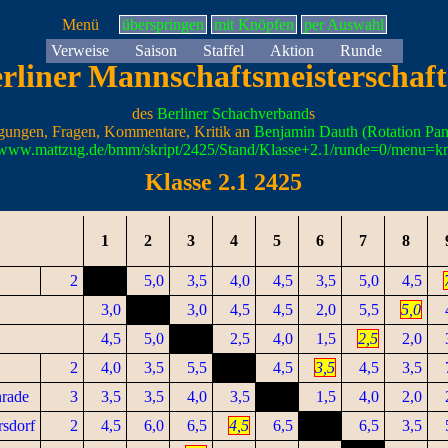
Menü
überspringen
mit Knöpfen
per Auswahl
Verweise
Saison
Staffel
Aktion
Runde
rliner Mannschaftsmeisterschaf
des
Berliner Schachverband
s
gungen, Fragen, Kommentare, Kritik an
Benjamin Dauth (Rotation Pa
//www.mattzug.de/bmm/skript/2425/Stand/Klasse+2.1/runde=0/menu=k
Klasse 2.1 2425
1
2
3
4
5
6
7
8
2
5,0
3,5
4,0
4,5
3,5
5,0
4,5
3,0
3,0
4,5
4,5
2,0
5,5
5,0
4,5
5,0
2,5
4,0
1,5
2,5
2,0
2
4,0
3,5
5,5
4,5
3,5
4,5
3,5
nrade
3
3,5
3,5
4,0
3,5
1,5
4,0
2,0
rsdorf
2
4,5
6,0
6,5
4,5
6,5
6,5
3,5