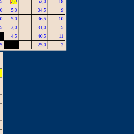
,5
7,0
52,0
18
,0
5,0
34,5
9
,0
5,0
36,5
10
,5
3,0
31,0
5
4,5
40,5
11
,5
25,0
2
0
5
5
5
5
5
0
0