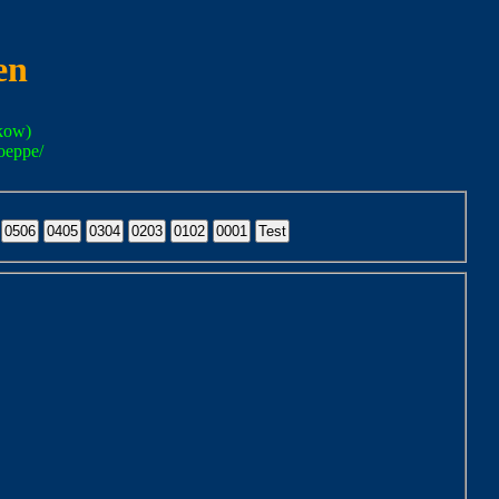
en
kow)
oeppe/