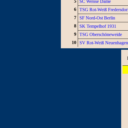
5
SC Weisse Dame
6
TSG Rot-Weiß Fredersdor
7
SF Nord-Ost Berlin
8
SK Tempelhof 1931
9
TSG Oberschöneweide
10
SV Rot-Weiß Neuenhagen