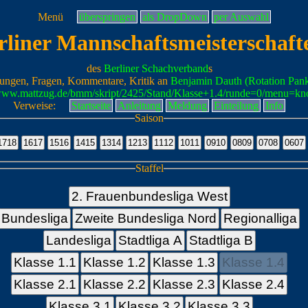
Menü
überspringen
als DropDown
per Auswahl
rliner Mannschaftsmeisterschaft
des
Berliner Schachverband
s
ungen, Fragen, Kommentare, Kritik an
Benjamin Dauth (Rotation Pan
/www.mattzug.de/bmm/skript/2425/Stand/Klasse+1.4/runde=0/menu=kn
Verweise:
Startseite
Anleitung
Meldung
Einteilung
Info
Saison
Staffel
2. Frauenbundesliga West
Bundesliga
Zweite Bundesliga Nord
Regionalliga
Landesliga
Stadtliga A
Stadtliga B
Klasse 1.1
Klasse 1.2
Klasse 1.3
Klasse 1.4
Klasse 2.1
Klasse 2.2
Klasse 2.3
Klasse 2.4
Klasse 3.1
Klasse 3.2
Klasse 3.3