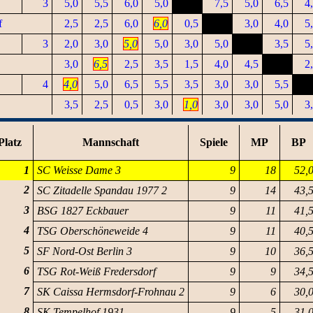
3
5,0
5,5
6,0
5,0
7,5
5,0
6,5
4
f
2,5
2,5
6,0
6,0
0,5
3,0
4,0
5
3
2,0
3,0
5,0
5,0
3,0
5,0
3,5
5
3,0
6,5
2,5
3,5
1,5
4,0
4,5
2
4
4,0
5,0
6,5
5,5
3,5
3,0
3,0
5,5
3,5
2,5
0,5
3,0
1,0
3,0
3,0
5,0
3
Platz
Mannschaft
Spiele
MP
BP
1
SC Weisse Dame 3
9
18
52,
2
SC Zitadelle Spandau 1977 2
9
14
43,
3
BSG 1827 Eckbauer
9
11
41,
4
TSG Oberschöneweide 4
9
11
40,
5
SF Nord-Ost Berlin 3
9
10
36,
6
TSG Rot-Weiß Fredersdorf
9
9
34,
7
SK Caissa Hermsdorf-Frohnau 2
9
6
30,
8
SK Tempelhof 1931
9
5
31,