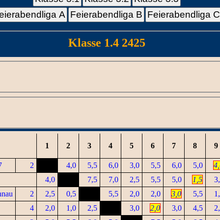
eierabendliga A
Feierabendliga B
Feierabendliga 
Klasse 1.4 2425
1
2
3
4
5
6
7
8
9
7
2
4,0
5,5
6,0
3,0
5,5
6,0
5,0
4
4,0
7,5
7,0
2,5
5,5
5,0
1,5
3
hnau
2
2,5
0,5
5,5
2,0
2,0
3,0
5,5
1
4
2,0
1,0
2,5
3,0
2,0
3,0
4,5
2