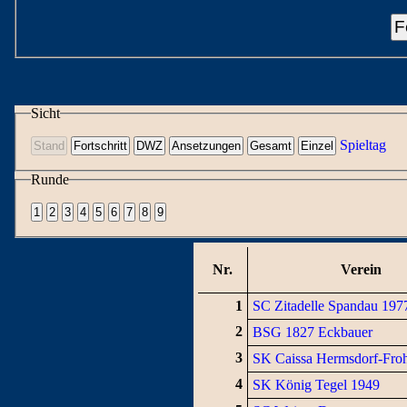
F
Sicht
Spieltag
Runde
Nr.
Verein
1
SC Zitadelle Spandau 197
2
BSG 1827 Eckbauer
3
SK Caissa Hermsdorf-Fro
4
SK König Tegel 1949