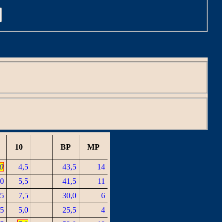
C
10
BP
MP
,0
4,5
43,5
14
,0
5,5
41,5
11
,5
7,5
30,0
6
,5
5,0
25,5
4