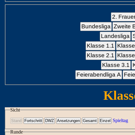
2. Fraue
Bundesliga
Zweite 
Landesliga
Klasse 1.1
Klasse
Klasse 2.1
Klasse
Klasse 3.1
Feierabendliga A
Feie
Klass
Sicht
Spieltag
Runde