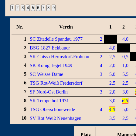
Nr.
Verein
1
2
1
SC Zitadelle Spandau 1977
2
4,0
2
BSG 1827 Eckbauer
4,0
3
SK Caissa Hermsdorf-Frohnau
2
2,5
0,5
4
SK König Tegel 1949
4
2,0
1,0
5
SC Weisse Dame
3
5,0
5,5
6
TSG Rot-Weiß Fredersdorf
2,5
2,5
7
SF Nord-Ost Berlin
3
2,0
3,0
8
SK Tempelhof 1931
3,0
6,5
9
TSG Oberschöneweide
4
4,0
5,0
10
SV Rot-Weiß Neuenhagen
3,5
2,5
Platz
Mannsch