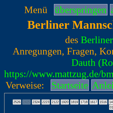
Menü
überspringen
Berliner Mannsc
des
Berline
Anregungen, Fragen, Ko
Dauth (Ro
https://www.mattzug.de/b
Verweise:
Startseite
Anle