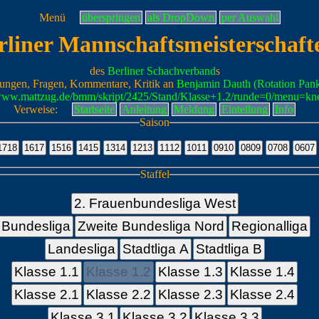
Menü
überspringen
als DropDown
per Auswahl
rliner Mannschaftsmeisterschaft
des
Berliner Schachverband
s
ungen, Fragen, Kommentare, Kritik an
Benjamin Dauth (Rotation Pan
/www.mattzug.de/bmm/skript/2425/Stand/Klasse+1.2/runde=0/menu=kn
Verweise:
Startseite
Anleitung
Meldung
Einteilung
Info
Saison
Staffel
2. Frauenbundesliga West
Bundesliga
Zweite Bundesliga Nord
Regionalliga
Landesliga
Stadtliga A
Stadtliga B
Klasse 1.1
Klasse 1.2
Klasse 1.3
Klasse 1.4
Klasse 2.1
Klasse 2.2
Klasse 2.3
Klasse 2.4
Klasse 3.1
Klasse 3.2
Klasse 3.3