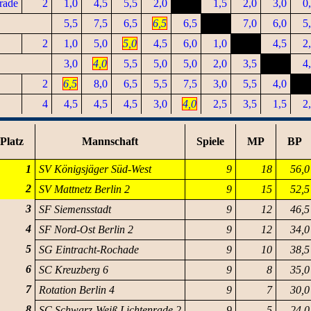
rade
2
1,0
4,5
5,5
2,0
1,5
2,0
3,0
0
5,5
7,5
6,5
6,5
6,5
7,0
6,0
5
2
1,0
5,0
5,0
4,5
6,0
1,0
4,5
2
3,0
4,0
5,5
5,0
5,0
2,0
3,5
4
2
6,5
8,0
6,5
5,5
7,5
3,0
5,5
4,0
4
4,5
4,5
4,5
3,0
4,0
2,5
3,5
1,5
2
Platz
Mannschaft
Spiele
MP
BP
1
SV Königsjäger Süd-West
9
18
56,0
2
SV Mattnetz Berlin 2
9
15
52,5
3
SF Siemensstadt
9
12
46,5
4
SF Nord-Ost Berlin 2
9
12
34,0
5
SG Eintracht-Rochade
9
10
38,5
6
SC Kreuzberg 6
9
8
35,0
7
Rotation Berlin 4
9
7
30,0
8
SC Schwarz-Weiß Lichtenrade 2
9
5
24,0