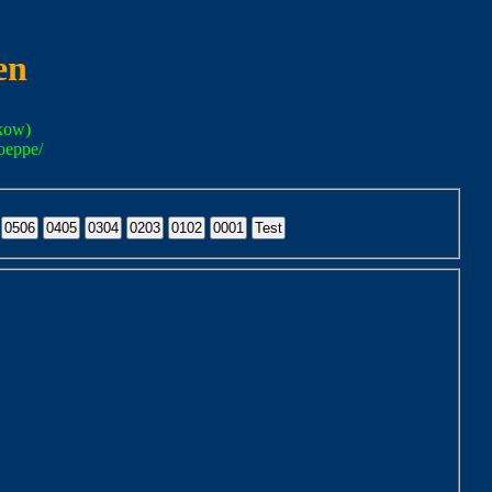
en
kow)
oeppe/