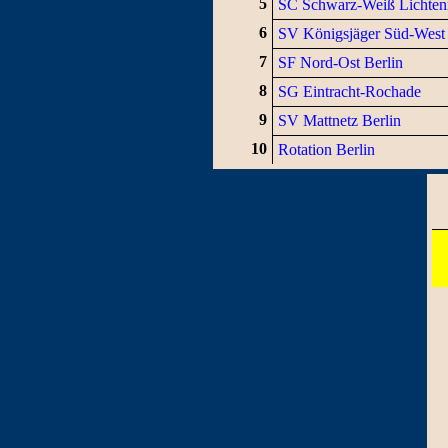
5
SC Schwarz-Weiß Lichten
6
SV Königsjäger Süd-West
7
SF Nord-Ost Berlin
8
SG Eintracht-Rochade
9
SV Mattnetz Berlin
10
Rotation Berlin