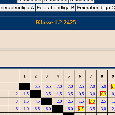
eierabendliga A
Feierabendliga B
Feierabendliga 
Klasse 1.2 2425
1
2
3
4
5
6
7
8
9
6,5
6,5
7,0
7,0
2,5
7,0
5,0
1
2
1,5
3,5
1,5
3,5
0,5
3,0
4,0
0
3
1,5
4,5
2,0
2,5
1,5
3,0
2,5
1
6
1,0
6,5
6,0
6,0
1,5
3,5
3,0
2