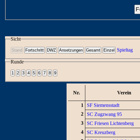
F
Sicht
Spieltag
Runde
Nr.
Verein
1
SF Siemensstadt
2
SC Zugzwang 95
3
SC Friesen Lichtenberg
4
SC Kreuzberg