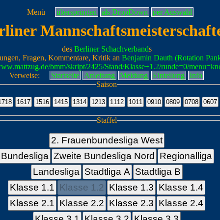
Menü
überspringen
als DropDown
per Auswahl
rliner Mannschaftsmeisterschaft
des
Berliner Schachverband
s
ungen, Fragen, Kommentare, Kritik an
Benjamin Dauth (Rotation Pan
/www.mattzug.de/bmm/skript/2425/Stand/Klasse+1.2/runde=0/menu=kn
Verweise:
Startseite
Anleitung
Meldung
Einteilung
Info
Saison
Staffel
2. Frauenbundesliga West
Bundesliga
Zweite Bundesliga Nord
Regionalliga
Landesliga
Stadtliga A
Stadtliga B
Klasse 1.1
Klasse 1.2
Klasse 1.3
Klasse 1.4
Klasse 2.1
Klasse 2.2
Klasse 2.3
Klasse 2.4
Klasse 3.1
Klasse 3.2
Klasse 3.3