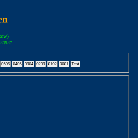
en
kow)
oeppe/