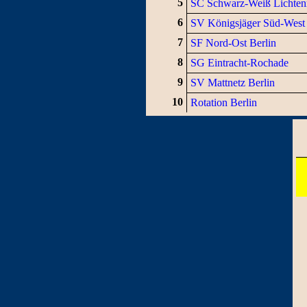
5
SC Schwarz-Weiß Lichten
6
SV Königsjäger Süd-West
7
SF Nord-Ost Berlin
8
SG Eintracht-Rochade
9
SV Mattnetz Berlin
10
Rotation Berlin