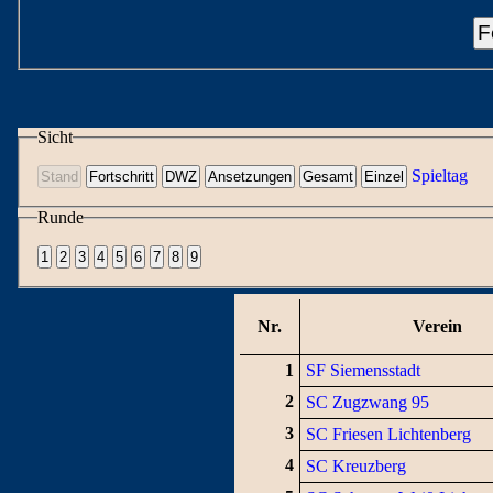
F
Sicht
Spieltag
Runde
Nr.
Verein
1
SF Siemensstadt
2
SC Zugzwang 95
3
SC Friesen Lichtenberg
4
SC Kreuzberg