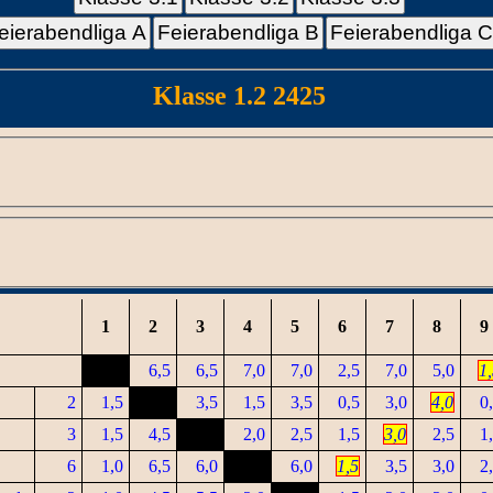
eierabendliga A
Feierabendliga B
Feierabendliga 
Klasse 1.2 2425
1
2
3
4
5
6
7
8
9
6,5
6,5
7,0
7,0
2,5
7,0
5,0
1
2
1,5
3,5
1,5
3,5
0,5
3,0
4,0
0
3
1,5
4,5
2,0
2,5
1,5
3,0
2,5
1
6
1,0
6,5
6,0
6,0
1,5
3,5
3,0
2