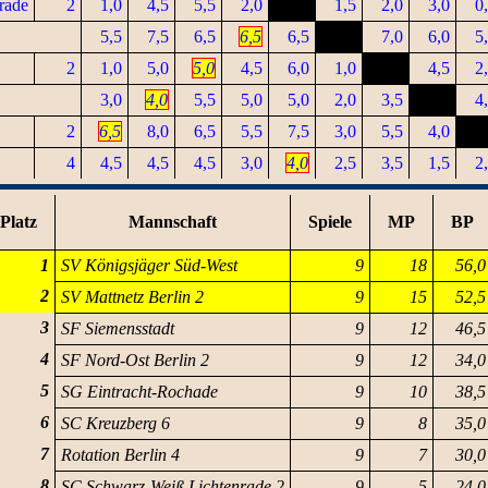
rade
2
1,0
4,5
5,5
2,0
1,5
2,0
3,0
0
5,5
7,5
6,5
6,5
6,5
7,0
6,0
5
2
1,0
5,0
5,0
4,5
6,0
1,0
4,5
2
3,0
4,0
5,5
5,0
5,0
2,0
3,5
4
2
6,5
8,0
6,5
5,5
7,5
3,0
5,5
4,0
4
4,5
4,5
4,5
3,0
4,0
2,5
3,5
1,5
2
Platz
Mannschaft
Spiele
MP
BP
1
SV Königsjäger Süd-West
9
18
56,0
2
SV Mattnetz Berlin 2
9
15
52,5
3
SF Siemensstadt
9
12
46,5
4
SF Nord-Ost Berlin 2
9
12
34,0
5
SG Eintracht-Rochade
9
10
38,5
6
SC Kreuzberg 6
9
8
35,0
7
Rotation Berlin 4
9
7
30,0
8
SC Schwarz-Weiß Lichtenrade 2
9
5
24,0