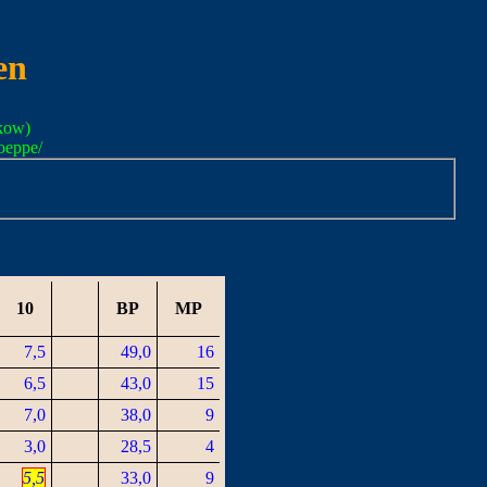
en
kow)
oeppe/
10
BP
MP
7,5
49,0
16
6,5
43,0
15
7,0
38,0
9
3,0
28,5
4
5,5
33,0
9