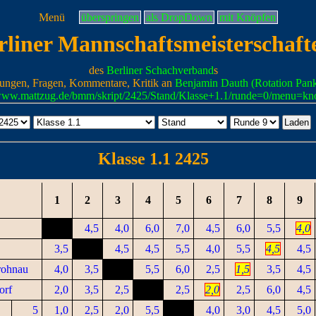
Menü
überspringen
als DropDown
mit Knöpfen
rliner Mannschaftsmeisterschaft
des
Berliner Schachverband
s
ungen, Fragen, Kommentare, Kritik an
Benjamin Dauth (Rotation Pan
/www.mattzug.de/bmm/skript/2425/Stand/Klasse+1.1/runde=0/menu=kn
Klasse 1.1 2425
1
2
3
4
5
6
7
8
9
4,5
4,0
6,0
7,0
4,5
6,0
5,5
4,0
3,5
4,5
4,5
5,5
4,0
5,5
4,5
4,5
rohnau
4,0
3,5
5,5
6,0
2,5
1,5
3,5
4,5
orf
2,0
3,5
2,5
2,5
2,0
2,5
6,0
4,5
5
1,0
2,5
2,0
5,5
4,0
3,0
4,5
5,0