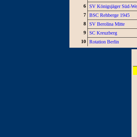
6
SV Königsjäger Süd-We
7
BSC Rehberge 1945
8
SV Berolina Mitte
9
SC Kreuzberg
10
Rotation Berlin