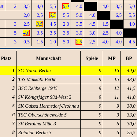
st
2
3,5
4,0
5,5
6,0
4,0
4,0
3,5
5,0
2,0
2,5
6,5
5,5
5,0
4,0
6,5
5,5
3
2,5
3,5
4,5
2,0
3,5
4,5
1,5
4,0
5
4,0
3,5
3,5
3,5
3,0
3,0
2,5
4,0
3
0,5
1,5
1,0
5,0
2,5
2,5
4,0
4,0
4,5
Platz
Mannschaft
Spiele
MP
BP
1
SG Narva Berlin
9
16
49,0
2
TuS Makkabi Berlin
9
15
43,0
3
BSC Rehberge 1945
9
12
41,5
4
SV Königsjäger Süd-West 2
9
11
41,0
5
SK Caissa Hermsdorf-Frohnau
9
9
38,0
6
TSG Oberschöneweide 5
9
9
33,0
7
SV Berolina Mitte 3
9
6
30,0
8
Rotation Berlin 3
9
6
25,5