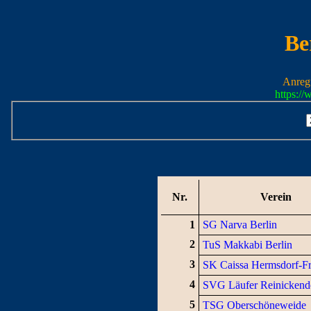
Be
Anreg
https:/
Nr.
Verein
1
SG Narva Berlin
2
TuS Makkabi Berlin
3
SK Caissa Hermsdorf-F
4
SVG Läufer Reinickend
5
TSG Oberschöneweide