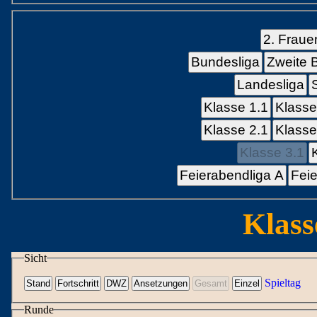
2. Fraue
Bundesliga
Zweite 
Landesliga
Klasse 1.1
Klasse
Klasse 2.1
Klasse
Klasse 3.1
Feierabendliga A
Feie
Klass
Sicht
Spieltag
Runde