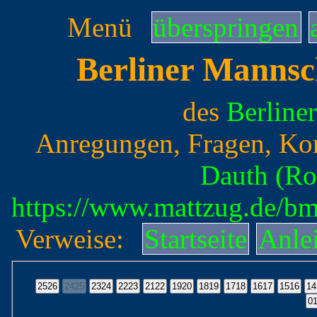
Menü
überspringen
Berliner Mannsc
des
Berline
Anregungen, Fragen, Ko
Dauth (Ro
https://www.mattzug.de/b
Verweise:
Startseite
Anle