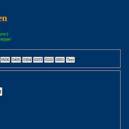
en
kow)
oeppe/
t