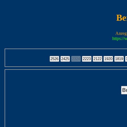
Be
Anreg
https:/
B