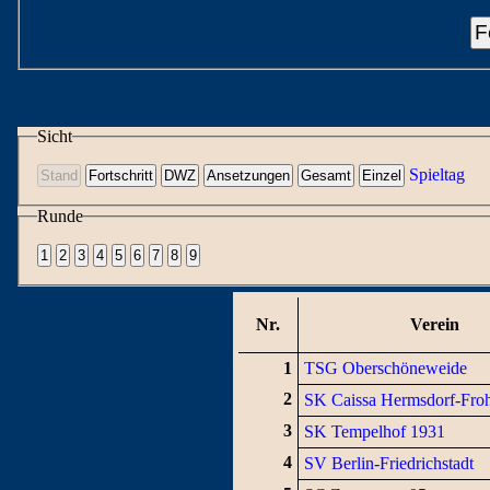
F
Sicht
Spieltag
Runde
Nr.
Verein
1
TSG Oberschöneweide
2
SK Caissa Hermsdorf-Fro
3
SK Tempelhof 1931
4
SV Berlin-Friedrichstadt