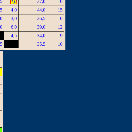
,5
4,0
37,0
10
,5
4,0
44,0
15
,0
3,0
26,5
0
,0
6,0
39,0
12
4,5
34,0
9
,5
35,5
10
0
0
0
5
0
5
0
0