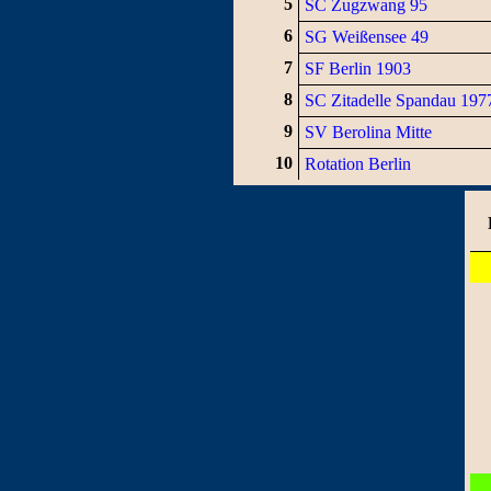
5
SC Zugzwang 95
6
SG Weißensee 49
7
SF Berlin 1903
8
SC Zitadelle Spandau 197
9
SV Berolina Mitte
10
Rotation Berlin