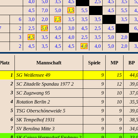
4,0
5,0
3,5
4,5
2,5
4,5
3,5
5
4,5
7,0
5,0
3,5
5,5
4,5
5,5
4
6
3,0
2,0
1,5
3,5
3,5
3,5
3,5
3
7
2
2,5
5,0
5,0
3,0
4,5
2,5
4,5
6
3
4,5
3,5
4,5
4,0
2,5
3,5
5,0
2,0
2
4,5
3,5
4,5
4,5
4,0
4,0
5,0
2,0
3
Platz
Mannschaft
Spiele
MP
BP
1
SG Weißensee 49
9
15
44,
2
SC Zitadelle Spandau 1977 2
9
12
39,
3
SC Zugzwang 95
9
10
37,
4
Rotation Berlin 2
9
10
35,
5
TSG Oberschöneweide 5
9
9
39,
6
SK Tempelhof 1931
9
9
38,
7
SV Berolina Mitte 3
9
9
34,
8
SK Caissa Hermsdorf-Frohnau 2
9
9
33,