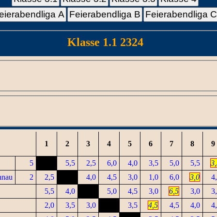
eierabendliga A
Feierabendliga B
Feierabendliga 
Klasse 1.1 2324
1
2
3
4
5
6
7
8
9
5
5,5
2,5
6,0
4,0
3,5
5,0
5,5
3
hnau
2
2,5
4,0
4,5
3,0
1,0
6,0
3,0
4
5,5
4,0
5,0
4,5
3,0
6,5
3,0
3
2,0
3,5
3,0
3,5
4,5
4,5
4,0
4