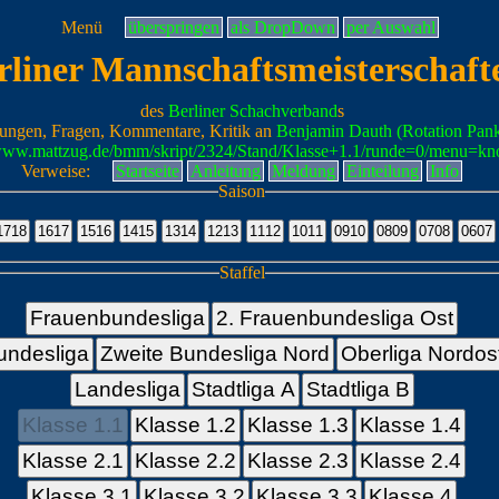
Menü
überspringen
als DropDown
per Auswahl
rliner Mannschaftsmeisterschaft
des
Berliner Schachverband
s
ungen, Fragen, Kommentare, Kritik an
Benjamin Dauth (Rotation Pan
/www.mattzug.de/bmm/skript/2324/Stand/Klasse+1.1/runde=0/menu=kn
Verweise:
Startseite
Anleitung
Meldung
Einteilung
Info
Saison
Staffel
Frauenbundesliga
2. Frauenbundesliga Ost
undesliga
Zweite Bundesliga Nord
Oberliga Nordos
Landesliga
Stadtliga A
Stadtliga B
Klasse 1.1
Klasse 1.2
Klasse 1.3
Klasse 1.4
Klasse 2.1
Klasse 2.2
Klasse 2.3
Klasse 2.4
Klasse 3.1
Klasse 3.2
Klasse 3.3
Klasse 4