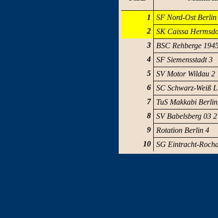
1
SF Nord-Ost Berlin
2
SK Caissa Hermsdo
3
BSC Rehberge 1945
4
SF Siemensstadt 3
5
SV Motor Wildau 2
6
SC Schwarz-Weiß Li
7
TuS Makkabi Berlin
8
SV Babelsberg 03 2
9
Rotation Berlin 4
10
SG Eintracht-Roch