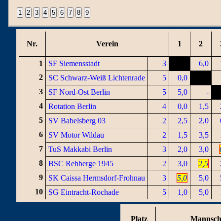
Nr.
Verein
1
2
1
SF Siemensstadt
3
6,0
2
SC Schwarz-Weiß Lichtenrade
5
0,0
3
SF Nord-Ost Berlin
5
5,0
-
4
Rotation Berlin
4
0,0
1,5
5
SV Babelsberg 03
2
2,5
2,0
6
SV Motor Wildau
2
1,5
3,5
7
TuS Makkabi Berlin
3
2,0
3,0
8
BSC Rehberge 1945
2
3,0
2,5
9
SK Caissa Hermsdorf-Frohnau
3
5,0
5,0
10
SG Eintracht-Rochade
5
1,0
5,0
Platz
Mannsch