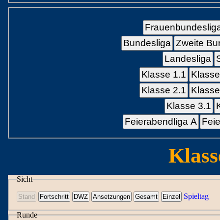
Frauenbundeslig
Bundesliga
Zweite Bu
Landesliga
Klasse 1.1
Klasse
Klasse 2.1
Klasse
Klasse 3.1
Feierabendliga A
Feie
Klass
Sicht
Spieltag
Runde