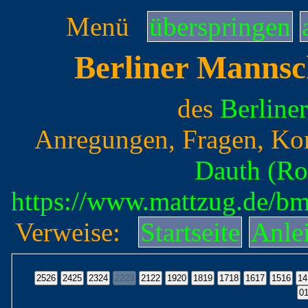
Menü
überspringen
Berliner Mannsc
des
Berline
Anregungen, Fragen, Ko
Dauth (Ro
https://www.mattzug.de/b
Verweise:
Startseite
Anle