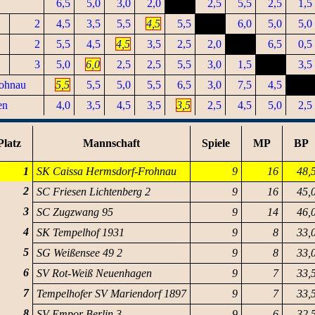
6,5
5,0
3,0
2,0
2,5
5,5
2,5
1,5
2
4,5
3,5
5,5
4,5
5,5
6,0
5,0
5,0
2
5,5
4,5
4,5
3,5
2,5
2,0
6,5
0,5
3
5,0
6,0
2,5
2,5
5,5
3,0
1,5
3,5
rohnau
5,5
5,5
5,0
5,5
6,5
3,0
7,5
4,5
en
4,0
3,5
4,5
3,5
3,5
2,5
4,5
5,0
2,5
Platz
Mannschaft
Spiele
MP
BP
1
SK Caissa Hermsdorf-Frohnau
9
16
48,
2
SC Friesen Lichtenberg 2
9
16
45,
3
SC Zugzwang 95
9
14
46,
4
SK Tempelhof 1931
9
8
33,
5
SG Weißensee 49 2
9
8
33,
6
SV Rot-Weiß Neuenhagen
9
7
33,
7
Tempelhofer SV Mariendorf 1897
9
7
33,
8
SV Empor Berlin 3
9
6
32,