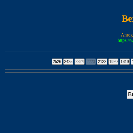
Be
Anreg
https:/
B