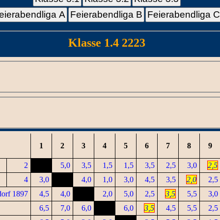
eierabendliga A
Feierabendliga B
Feierabendliga 
Klasse 1.4 2223
1
2
3
4
5
6
7
8
9
2
5,0
3,5
1,5
1,5
3,5
2,5
3,0
2,5
4
3,0
4,0
1,0
3,0
4,5
3,5
2,0
2,5
orf 1897
4,5
4,0
2,0
5,0
2,5
3,5
5,5
3,0
6,5
7,0
6,0
6,0
3,5
4,5
5,5
2,5