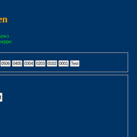
en
kow)
oeppe/
t