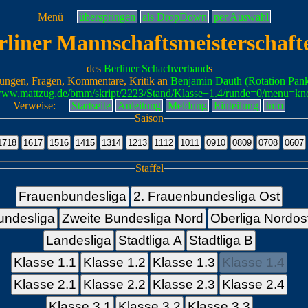
Menü
überspringen
als DropDown
per Auswahl
rliner Mannschaftsmeisterschaft
des
Berliner Schachverband
s
ungen, Fragen, Kommentare, Kritik an
Benjamin Dauth (Rotation Pan
/www.mattzug.de/bmm/skript/2223/Stand/Klasse+1.4/runde=0/menu=kn
Verweise:
Startseite
Anleitung
Meldung
Einteilung
Info
Saison
Staffel
Frauenbundesliga
2. Frauenbundesliga Ost
undesliga
Zweite Bundesliga Nord
Oberliga Nordos
Landesliga
Stadtliga A
Stadtliga B
Klasse 1.1
Klasse 1.2
Klasse 1.3
Klasse 1.4
Klasse 2.1
Klasse 2.2
Klasse 2.3
Klasse 2.4
Klasse 3.1
Klasse 3.2
Klasse 3.3