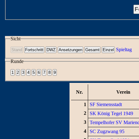
F
Sicht
Spieltag
Runde
Nr.
Verein
1
SF Siemensstadt
2
SK König Tegel 1949
3
Tempelhofer SV Mariend
4
SC Zugzwang 95