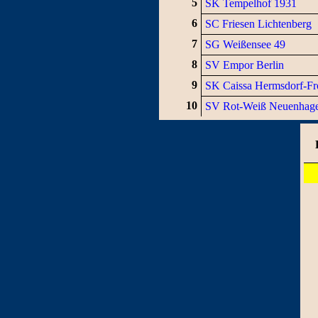
5
SK Tempelhof 1931
6
SC Friesen Lichtenberg
7
SG Weißensee 49
8
SV Empor Berlin
9
SK Caissa Hermsdorf-F
10
SV Rot-Weiß Neuenhag