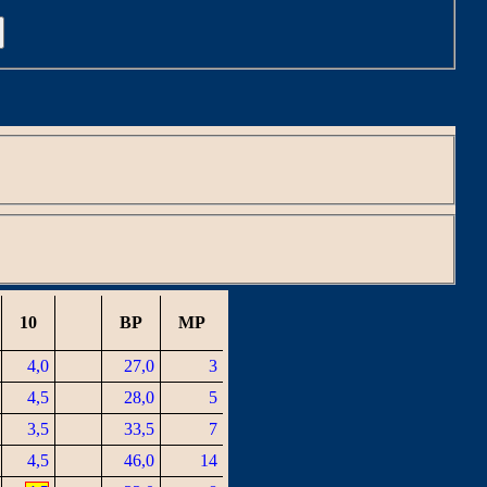
C
10
BP
MP
4,0
27,0
3
4,5
28,0
5
3,5
33,5
7
4,5
46,0
14