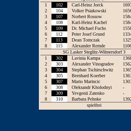
1
102
Carl-Heinz Jorck
169
2
104
Volker Psiakowski
165
3
107
Norbert Rossow
158
4
108
Karl-Heinz Kachel
158
5
109
Dr. Michael Fuchs
155
6
112
Peter Josef Grund
133
7
113
Dean Tomczak
132
8
115
Alexander Remde
110
SG Lasker Steglitz-Wilmersdorf 3
1
302
Lavinia Kampa
136
2
303
Alexander Vinogradov
156
3
304
Stephan Tschirschwitz
136
4
305
Bernhard Koerber
136
5
307
Mario Marincic
130
6
308
Oleksandr Kholodnyi
-
7
309
Yevgenii Zatenko
-
8
310
Barbara Pehnke
139
spielfrei