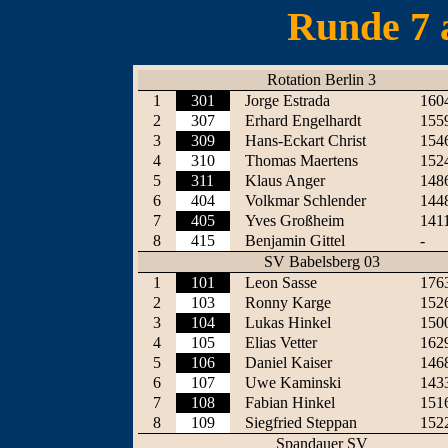
Runde 7 
Rotation Berlin 3
1
301
Jorge Estrada
160
2
307
Erhard Engelhardt
155
3
309
Hans-Eckart Christ
154
4
310
Thomas Maertens
152
5
311
Klaus Anger
148
6
404
Volkmar Schlender
144
7
405
Yves Großheim
141
8
415
Benjamin Gittel
-
SV Babelsberg 03
1
101
Leon Sasse
176
2
103
Ronny Karge
152
3
104
Lukas Hinkel
150
4
105
Elias Vetter
162
5
106
Daniel Kaiser
146
6
107
Uwe Kaminski
143
7
108
Fabian Hinkel
151
8
109
Siegfried Steppan
152
Spandauer SV