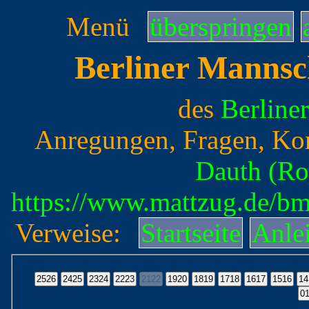
Menü
überspringen
Berliner Mannsc
des
Berline
Anregungen, Fragen, Ko
Dauth (Ro
https://www.mattzug.de/b
Verweise:
Startseite
Anle