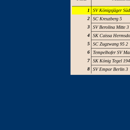
1
SV Königsjäger Süd
2
SC Kreuzberg 5
3
SV Berolina Mitte 3
4
SK Caissa Hermsdo
5
SC Zugzwang 95 2
6
Tempelhofer SV Mar
7
SK König Tegel 194
8
SV Empor Berlin 3