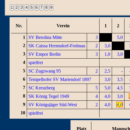
Nr.
Verein
1
2
1
SV Berolina Mitte
3
5,0
2
SK Caissa Hermsdorf-Frohnau
2
3,0
3
SV Empor Berlin
3
1,0
3,0
4
spielfrei
5
SC Zugzwang 95
2
2,5
-
6
Tempelhofer SV Mariendorf 1897
3,0
3,5
7
SC Kreuzberg
5
5,0
4,5
8
SK König Tegel 1949
4
4,0
3,0
9
SV Königsjäger Süd-West
2
4,0
4,0
10
spielfrei
Platz
Mannsch