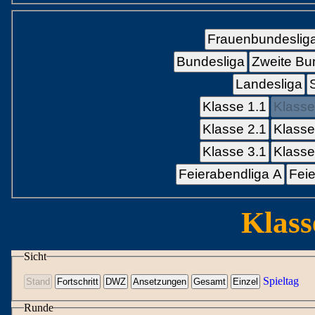
Frauenbundeslig
Bundesliga
Zweite Bu
Landesliga
Klasse 1.1
Klasse
Klasse 2.1
Klasse
Klasse 3.1
Klasse
Feierabendliga A
Feie
Klass
Sicht
Spieltag
Runde