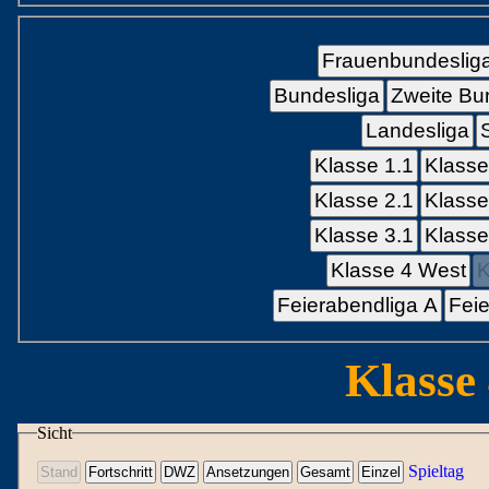
Frauenbundeslig
Bundesliga
Zweite Bu
Landesliga
Klasse 1.1
Klasse
Klasse 2.1
Klasse
Klasse 3.1
Klasse
Klasse 4 West
K
Feierabendliga A
Feie
Klasse
Sicht
Spieltag