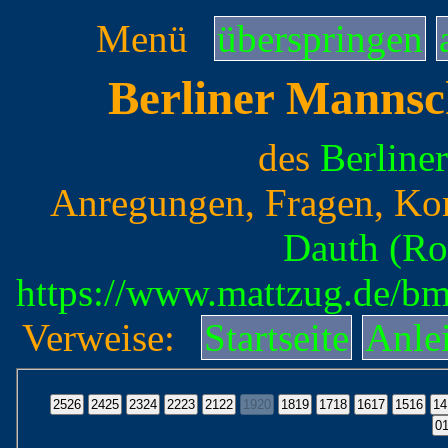
Menü
überspringen
Berliner Mannsc
des
Berline
Anregungen, Fragen, Ko
Dauth (Ro
https://www.mattzug.de/b
Verweise:
Startseite
Anle