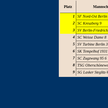
Platz
Mannsch
1
SF Nord-Ost Berlin
2
SC Kreuzberg 9
3
SV Berlin-Friedrich
4
SC Weisse Dame 8
5
SV Turbine Berlin 3
6
SK Tempelhof 1931
7
SC Zugzwang 95 6
8
TSG Oberschönewe
9
SG Lasker Steglitz-