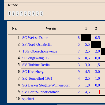
Runde
Nr.
Verein
1
2
1
SC Weisse Dame
8
0,5
2
SF Nord-Ost Berlin
5
5,5
3
TSG Oberschöneweide
7
2,5
2,0
4
SC Zugzwang 95
6
0,5
0,0
5
SV Turbine Berlin
3
3,0
1,5
6
SC Kreuzberg
9
4,5
3,0
7
SK Tempelhof 1931
4
2,5
1,0
8
SG Lasker Steglitz-Wilmersdorf
5
1,0
0,0
9
SV Berlin-Friedrichstadt
2
4,5
10
spielfrei